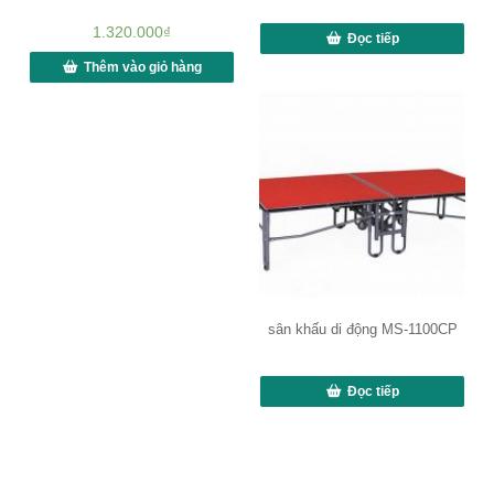
1.320.000
₫
Đọc tiếp
Thêm vào giỏ hàng
sân khấu di động MS-1100CP
Đọc tiếp