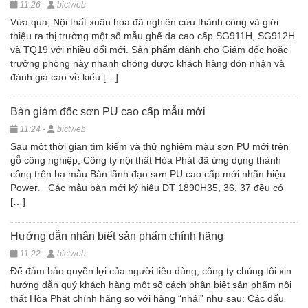
11:26 -
bictweb
Vừa qua, Nội thất xuân hòa đã nghiên cứu thành công và giới
thiệu ra thị trường một số mẫu ghế da cao cấp SG911H, SG912H
và TQ19 với nhiều đổi mới. Sản phẩm dành cho Giám đốc hoặc
trưởng phòng này nhanh chóng được khách hàng đón nhận và
đánh giá cao về kiểu […]
Bàn giám đốc sơn PU cao cấp mẫu mới
11:24 -
bictweb
Sau một thời gian tìm kiếm và thử nghiệm màu sơn PU mới trên
gỗ công nghiệp, Công ty nội thất Hòa Phát đã ứng dụng thành
công trên ba mẫu Bàn lãnh đạo sơn PU cao cấp mới nhãn hiệu
Power. Các mẫu bàn mới ký hiệu DT 1890H35, 36, 37 đều có
[…]
Hướng dẫn nhận biết sản phẩm chính hãng
11:22 -
bictweb
Để đảm bảo quyền lợi của người tiêu dùng, công ty chúng tôi xin
hướng dẫn quý khách hàng một số cách phân biệt sản phẩm nội
thất Hòa Phát chính hãng so với hàng “nhái” như sau: Các dấu