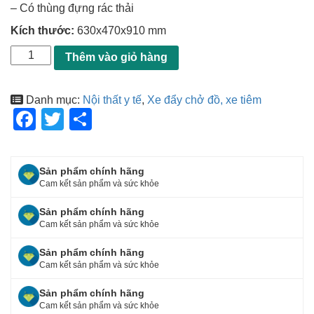
– Có thùng đựng rác thải
Kích thước:
630x470x910 mm
Thêm vào giỏ hàng
Danh mục:
Nội thất y tế
,
Xe đẩy chở đồ, xe tiêm
F
T
S
a
wi
h
c
tt
ar
Sản phẩm chính hãng
e
er
e
Cam kết sản phẩm và sức khỏe
b
Sản phẩm chính hãng
o
Cam kết sản phẩm và sức khỏe
o
Sản phẩm chính hãng
Cam kết sản phẩm và sức khỏe
k
Sản phẩm chính hãng
Cam kết sản phẩm và sức khỏe