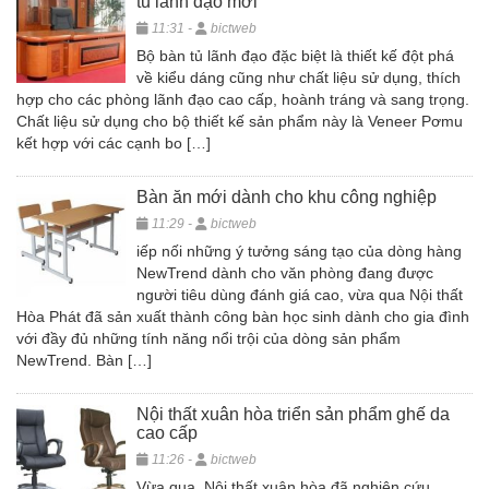
tủ lãnh đạo mới
11:31 -
bictweb
Bộ bàn tủ lãnh đạo đặc biệt là thiết kế đột phá
về kiểu dáng cũng như chất liệu sử dụng, thích
hợp cho các phòng lãnh đạo cao cấp, hoành tráng và sang trọng.
Chất liệu sử dụng cho bộ thiết kế sản phẩm này là Veneer Pơmu
kết hợp với các cạnh bo […]
Bàn ăn mới dành cho khu công nghiệp
11:29 -
bictweb
iếp nối những ý tưởng sáng tạo của dòng hàng
NewTrend dành cho văn phòng đang được
người tiêu dùng đánh giá cao, vừa qua Nội thất
Hòa Phát đã sản xuất thành công bàn học sinh dành cho gia đình
với đầy đủ những tính năng nổi trội của dòng sản phẩm
NewTrend. Bàn […]
Nội thất xuân hòa triển sản phẩm ghế da
cao cấp
11:26 -
bictweb
Vừa qua, Nội thất xuân hòa đã nghiên cứu