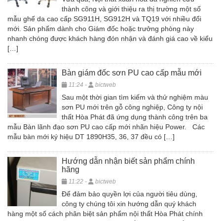
thành công và giới thiệu ra thị trường một số
mẫu ghế da cao cấp SG911H, SG912H và TQ19 với nhiều đổi
mới. Sản phẩm dành cho Giám đốc hoặc trưởng phòng này
nhanh chóng được khách hàng đón nhận và đánh giá cao về kiểu
[…]
Bàn giám đốc sơn PU cao cấp mẫu mới
11:24 -
bictweb
Sau một thời gian tìm kiếm và thử nghiệm màu
sơn PU mới trên gỗ công nghiệp, Công ty nội
thất Hòa Phát đã ứng dụng thành công trên ba
mẫu Bàn lãnh đạo sơn PU cao cấp mới nhãn hiệu Power. Các
mẫu bàn mới ký hiệu DT 1890H35, 36, 37 đều có […]
Hướng dẫn nhận biết sản phẩm chính
hãng
11:22 -
bictweb
Để đảm bảo quyền lợi của người tiêu dùng,
công ty chúng tôi xin hướng dẫn quý khách
hàng một số cách phân biệt sản phẩm nội thất Hòa Phát chính