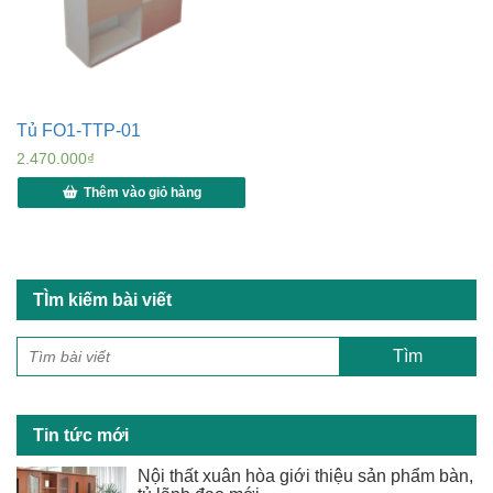
Tủ FO1-TTP-01
2.470.000
₫
Thêm vào giỏ hàng
TÌm kiếm bài viết
Tin tức mới
Nội thất xuân hòa giới thiệu sản phẩm bàn,