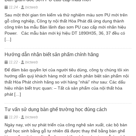
11:24 -
bictweb
Sau một thời gian tìm kiếm và thử nghiệm màu sơn PU mới trên
gỗ công nghiệp, Công ty nội thất Hòa Phát đã ứng dụng thành
công trên ba mẫu Bàn lãnh đạo sơn PU cao cấp mới nhãn hiệu
Power. Các mẫu bàn mới ký hiệu DT 1890H35, 36, 37 đều có
[…]
Hướng dẫn nhận biết sản phẩm chính hãng
11:22 -
bictweb
Để đảm bảo quyền lợi của người tiêu dùng, công ty chúng tôi xin
hướng dẫn quý khách hàng một số cách phân biệt sản phẩm nội
thất Hòa Phát chính hãng so với hàng “nhái” như sau: Các dấu
hiệu nhận biết trực quan: – Tất cả sản phẩm của nội thất hòa
phát […]
Tư vấn sử dụng bàn ghế trường học đúng cách
11:20 -
bictweb
Ngày nay, với sự phát triển của công nghệ sản xuất, các bộ bàn
ghế học sinh bằng gỗ tự nhiên đã được thay thế bằng bàn ghế