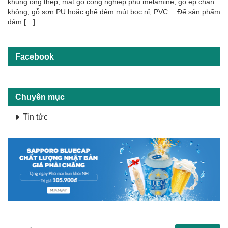
khung ống thép, mặt gỗ công nghiệp phủ melamine, gỗ ép chân
không, gỗ sơn PU hoặc ghế đệm mút bọc nỉ, PVC… Để sản phẩm
đảm […]
Facebook
Chuyên mục
Tin tức