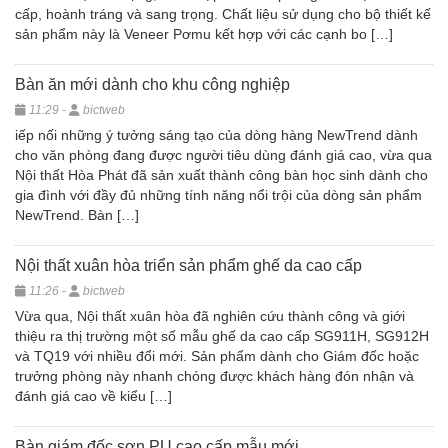
cấp, hoành tráng và sang trọng. Chất liệu sử dụng cho bộ thiết kế
sản phẩm này là Veneer Pơmu kết hợp với các cạnh bo […]
Bàn ăn mới dành cho khu công nghiệp
11:29 -
bictweb
iếp nối những ý tưởng sáng tạo của dòng hàng NewTrend dành
cho văn phòng đang được người tiêu dùng đánh giá cao, vừa qua
Nội thất Hòa Phát đã sản xuất thành công bàn học sinh dành cho
gia đình với đầy đủ những tính năng nổi trội của dòng sản phẩm
NewTrend. Bàn […]
Nội thất xuân hòa triển sản phẩm ghế da cao cấp
11:26 -
bictweb
Vừa qua, Nội thất xuân hòa đã nghiên cứu thành công và giới
thiệu ra thị trường một số mẫu ghế da cao cấp SG911H, SG912H
và TQ19 với nhiều đổi mới. Sản phẩm dành cho Giám đốc hoặc
trưởng phòng này nhanh chóng được khách hàng đón nhận và
đánh giá cao về kiểu […]
Bàn giám đốc sơn PU cao cấp mẫu mới