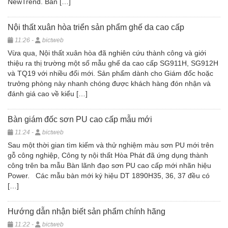
NewTrend. Bàn […]
Nội thất xuân hòa triển sản phẩm ghế da cao cấp
11:26 -
bictweb
Vừa qua, Nội thất xuân hòa đã nghiên cứu thành công và giới
thiệu ra thị trường một số mẫu ghế da cao cấp SG911H, SG912H
và TQ19 với nhiều đổi mới. Sản phẩm dành cho Giám đốc hoặc
trưởng phòng này nhanh chóng được khách hàng đón nhận và
đánh giá cao về kiểu […]
Bàn giám đốc sơn PU cao cấp mẫu mới
11:24 -
bictweb
Sau một thời gian tìm kiếm và thử nghiệm màu sơn PU mới trên
gỗ công nghiệp, Công ty nội thất Hòa Phát đã ứng dụng thành
công trên ba mẫu Bàn lãnh đạo sơn PU cao cấp mới nhãn hiệu
Power. Các mẫu bàn mới ký hiệu DT 1890H35, 36, 37 đều có
[…]
Hướng dẫn nhận biết sản phẩm chính hãng
11:22 -
bictweb