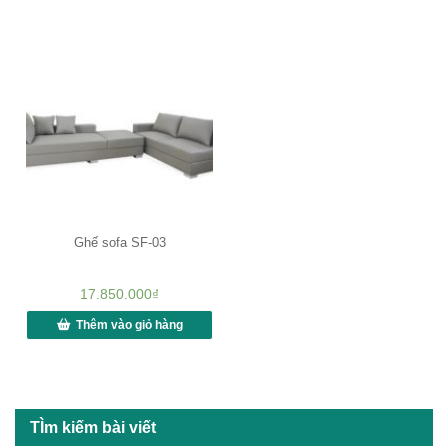
Ghế sofa SF-03
17.850.000
₫
Thêm vào giỏ hàng
TÌm kiếm bài viết