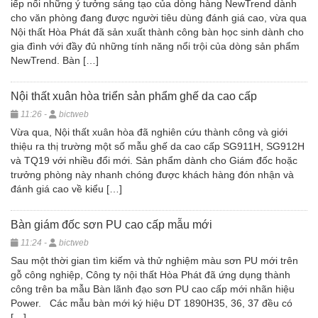
iếp nối những ý tưởng sáng tạo của dòng hàng NewTrend dành
cho văn phòng đang được người tiêu dùng đánh giá cao, vừa qua
Nội thất Hòa Phát đã sản xuất thành công bàn học sinh dành cho
gia đình với đầy đủ những tính năng nổi trội của dòng sản phẩm
NewTrend. Bàn […]
Nội thất xuân hòa triển sản phẩm ghế da cao cấp
11:26 -
bictweb
Vừa qua, Nội thất xuân hòa đã nghiên cứu thành công và giới
thiệu ra thị trường một số mẫu ghế da cao cấp SG911H, SG912H
và TQ19 với nhiều đổi mới. Sản phẩm dành cho Giám đốc hoặc
trưởng phòng này nhanh chóng được khách hàng đón nhận và
đánh giá cao về kiểu […]
Bàn giám đốc sơn PU cao cấp mẫu mới
11:24 -
bictweb
Sau một thời gian tìm kiếm và thử nghiệm màu sơn PU mới trên
gỗ công nghiệp, Công ty nội thất Hòa Phát đã ứng dụng thành
công trên ba mẫu Bàn lãnh đạo sơn PU cao cấp mới nhãn hiệu
Power. Các mẫu bàn mới ký hiệu DT 1890H35, 36, 37 đều có
[…]