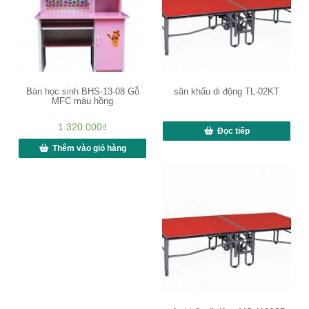
Bàn học sinh BHS-13-08 Gỗ
sân khấu di động TL-02KT
MFC màu hồng
1.320.000
₫
Đọc tiếp
Thêm vào giỏ hàng