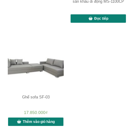
sân khấu di động MS-1100CP
Đọc tiếp
Ghế sofa SF-03
17.850.000
₫
Thêm vào giỏ hàng