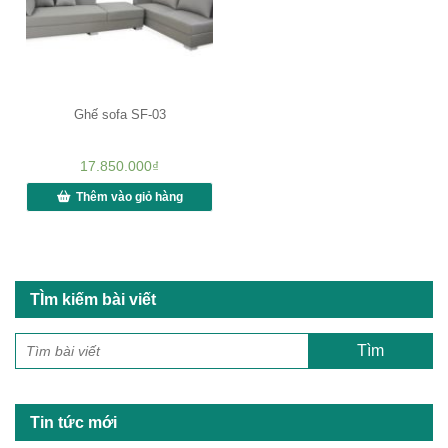
Ghế sofa SF-03
17.850.000
₫
Thêm vào giỏ hàng
TÌm kiếm bài viết
Tin tức mới