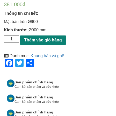
381.000
₫
Thông tin chi tiết:
Mặt bàn tròn Ø900
Kích thước:
Ø900 mm
Thêm vào giỏ hàng
Danh mục:
Khung bàn và ghế
F
T
S
a
wi
h
c
tt
ar
Sản phẩm chính hãng
e
er
e
Cam kết sản phẩm và sức khỏe
b
Sản phẩm chính hãng
o
Cam kết sản phẩm và sức khỏe
o
Sản phẩm chính hãng