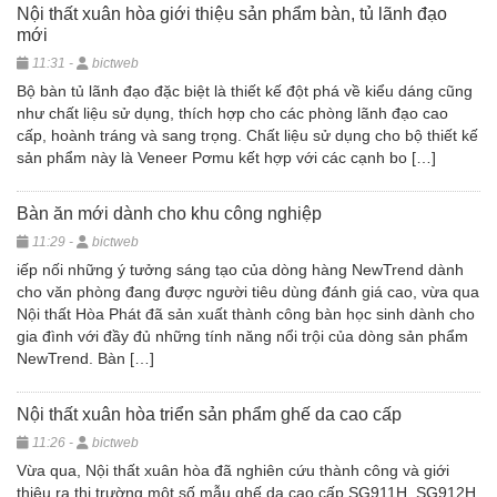
Nội thất xuân hòa giới thiệu sản phẩm bàn, tủ lãnh đạo
mới
11:31 -
bictweb
Bộ bàn tủ lãnh đạo đặc biệt là thiết kế đột phá về kiểu dáng cũng
như chất liệu sử dụng, thích hợp cho các phòng lãnh đạo cao
cấp, hoành tráng và sang trọng. Chất liệu sử dụng cho bộ thiết kế
sản phẩm này là Veneer Pơmu kết hợp với các cạnh bo […]
Bàn ăn mới dành cho khu công nghiệp
11:29 -
bictweb
iếp nối những ý tưởng sáng tạo của dòng hàng NewTrend dành
cho văn phòng đang được người tiêu dùng đánh giá cao, vừa qua
Nội thất Hòa Phát đã sản xuất thành công bàn học sinh dành cho
gia đình với đầy đủ những tính năng nổi trội của dòng sản phẩm
NewTrend. Bàn […]
Nội thất xuân hòa triển sản phẩm ghế da cao cấp
11:26 -
bictweb
Vừa qua, Nội thất xuân hòa đã nghiên cứu thành công và giới
thiệu ra thị trường một số mẫu ghế da cao cấp SG911H, SG912H