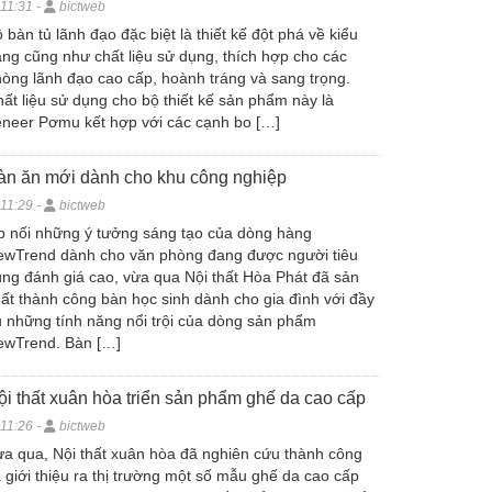
11:31 -
bictweb
 bàn tủ lãnh đạo đặc biệt là thiết kế đột phá về kiểu
ng cũng như chất liệu sử dụng, thích hợp cho các
òng lãnh đạo cao cấp, hoành tráng và sang trọng.
ất liệu sử dụng cho bộ thiết kế sản phẩm này là
neer Pơmu kết hợp với các cạnh bo […]
àn ăn mới dành cho khu công nghiệp
11:29 -
bictweb
p nối những ý tưởng sáng tạo của dòng hàng
ewTrend dành cho văn phòng đang được người tiêu
ng đánh giá cao, vừa qua Nội thất Hòa Phát đã sản
ất thành công bàn học sinh dành cho gia đình với đầy
 những tính năng nổi trội của dòng sản phẩm
ewTrend. Bàn […]
ội thất xuân hòa triển sản phẩm ghế da cao cấp
11:26 -
bictweb
a qua, Nội thất xuân hòa đã nghiên cứu thành công
 giới thiệu ra thị trường một số mẫu ghế da cao cấp