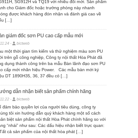
G911H, SG912H và TQ19 với nhiều đổi mới. Sản phẩm
ành cho Giám đốc hoặc trưởng phòng này nhanh
óng được khách hàng đón nhận và đánh giá cao về
ểu […]
àn giám đốc sơn PU cao cấp mẫu mới
11:24 -
bictweb
u một thời gian tìm kiếm và thử nghiệm màu sơn PU
i trên gỗ công nghiệp, Công ty nội thất Hòa Phát đã
g dụng thành công trên ba mẫu Bàn lãnh đạo sơn PU
ao cấp mới nhãn hiệu Power. Các mẫu bàn mới ký
ệu DT 1890H35, 36, 37 đều có […]
ướng dẫn nhận biết sản phẩm chính hãng
11:22 -
bictweb
 đảm bảo quyền lợi của người tiêu dùng, công ty
úng tôi xin hướng dẫn quý khách hàng một số cách
ân biệt sản phẩm nội thất Hòa Phát chính hãng so với
ng “nhái” như sau: Các dấu hiệu nhận biết trực quan:
Tất cả sản phẩm của nội thất hòa phát […]