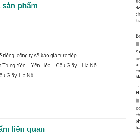
S
ả sản phẩm
d
ch
ki
B
Sa
riêng, công ty sẽ báo giá trực tiếp.
mớ
ứn
Trung Yên – Yên Hòa – Cầu Giấy – Hà Nội.
c
u Giấy, Hà Nội.
hi
H
Để
ch
ph
ẩm liên quan
hà
– 