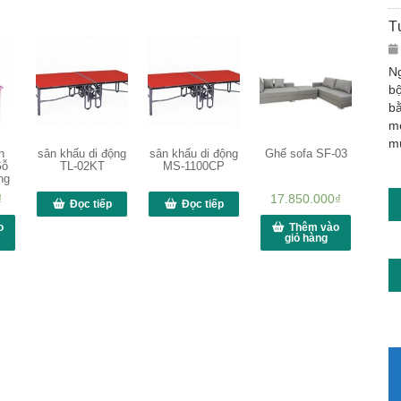
T
Ng
bộ
bằ
m
m
h
sân khấu di động
sân khấu di động
Ghế sofa SF-03
Gỗ
TL-02KT
MS-1100CP
ng
₫
17.850.000
₫
Đọc tiếp
Đọc tiếp
o
Thêm vào
giỏ hàng