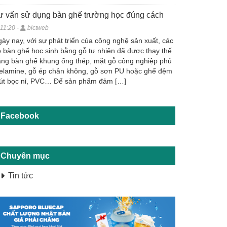
ư vấn sử dụng bàn ghế trường học đúng cách
11:20 -
bictweb
ày nay, với sự phát triển của công nghệ sản xuất, các
 bàn ghế học sinh bằng gỗ tự nhiên đã được thay thế
ng bàn ghế khung ống thép, mặt gỗ công nghiệp phủ
elamine, gỗ ép chân không, gỗ sơn PU hoặc ghế đệm
út bọc nỉ, PVC… Để sản phẩm đảm […]
Facebook
Chuyên mục
Tin tức