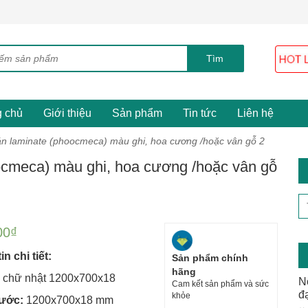
g chủ
Giới thiệu
Sản phẩm
Tin tức
Liên hệ
án laminate (phoocmeca) màu ghi, hoa cương /hoặc vân gỗ 2
ocmeca) màu ghi, hoa cương /hoặc vân gỗ
00
₫
n chi tiết:
Sản phẩm chính
hãng
 chữ nhật 1200x700x18
N
Cam kết sản phẩm và sức
đ
khỏe
hước:
1200x700x18 mm