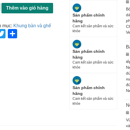
Thêm vào giỏ hàng
Bộ
dá
Sản phẩm chính
ph
hãng
h mục:
Khung bàn và ghế
Cam kết sản phẩm và sức
Ch
T
S
khỏe
Ve
wi
h
B
tt
ar
Sản phẩm chính
hãng
er
e
iế
Cam kết sản phẩm và sức
N
khỏe
dù
xu
đủ
Sản phẩm chính
N
hãng
Cam kết sản phẩm và sức
khỏe
N
Vừ
và