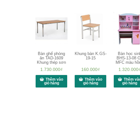
Bàn ghế phòng
Khung bàn K.GS-
Bàn học sin
ăn TAD-1609
19-15
BHS-13-08 
Khung thép sơn
MFC màu hồ
1.730.000
₫
160.000
₫
1.320.000
Thêm vào
Thêm vào
Thêm và
giỏ hàng
giỏ hàng
giỏ hàng