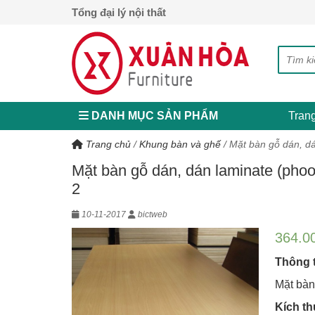
Tổng đại lý nội thất
DANH MỤC SẢN PHẨM
Tran
Trang chủ
/
Khung bàn và ghế
/
Mặt bàn gỗ dán, d
Mặt bàn gỗ dán, dán laminate (pho
2
10-11-2017
bictweb
364.0
Thông ti
Mặt bàn
Kích t