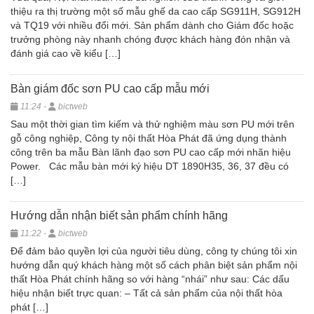
thiệu ra thị trường một số mẫu ghế da cao cấp SG911H, SG912H
và TQ19 với nhiều đổi mới. Sản phẩm dành cho Giám đốc hoặc
trưởng phòng này nhanh chóng được khách hàng đón nhận và
đánh giá cao về kiểu […]
Bàn giám đốc sơn PU cao cấp mẫu mới
11:24 -
bictweb
Sau một thời gian tìm kiếm và thử nghiệm màu sơn PU mới trên
gỗ công nghiệp, Công ty nội thất Hòa Phát đã ứng dụng thành
công trên ba mẫu Bàn lãnh đạo sơn PU cao cấp mới nhãn hiệu
Power. Các mẫu bàn mới ký hiệu DT 1890H35, 36, 37 đều có
[…]
Hướng dẫn nhận biết sản phẩm chính hãng
11:22 -
bictweb
Để đảm bảo quyền lợi của người tiêu dùng, công ty chúng tôi xin
hướng dẫn quý khách hàng một số cách phân biệt sản phẩm nội
thất Hòa Phát chính hãng so với hàng “nhái” như sau: Các dấu
hiệu nhận biết trực quan: – Tất cả sản phẩm của nội thất hòa
phát […]