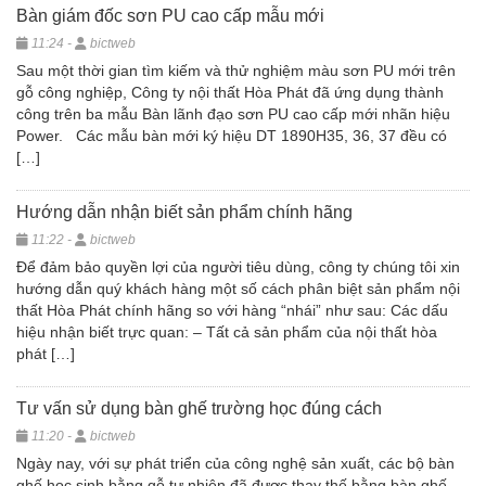
Bàn giám đốc sơn PU cao cấp mẫu mới
11:24 -
bictweb
Sau một thời gian tìm kiếm và thử nghiệm màu sơn PU mới trên
gỗ công nghiệp, Công ty nội thất Hòa Phát đã ứng dụng thành
công trên ba mẫu Bàn lãnh đạo sơn PU cao cấp mới nhãn hiệu
Power. Các mẫu bàn mới ký hiệu DT 1890H35, 36, 37 đều có
[…]
Hướng dẫn nhận biết sản phẩm chính hãng
11:22 -
bictweb
Để đảm bảo quyền lợi của người tiêu dùng, công ty chúng tôi xin
hướng dẫn quý khách hàng một số cách phân biệt sản phẩm nội
thất Hòa Phát chính hãng so với hàng “nhái” như sau: Các dấu
hiệu nhận biết trực quan: – Tất cả sản phẩm của nội thất hòa
phát […]
Tư vấn sử dụng bàn ghế trường học đúng cách
11:20 -
bictweb
Ngày nay, với sự phát triển của công nghệ sản xuất, các bộ bàn
ghế học sinh bằng gỗ tự nhiên đã được thay thế bằng bàn ghế