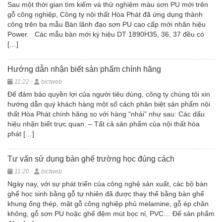
Sau một thời gian tìm kiếm và thử nghiệm màu sơn PU mới trên
gỗ công nghiệp, Công ty nội thất Hòa Phát đã ứng dụng thành
công trên ba mẫu Bàn lãnh đạo sơn PU cao cấp mới nhãn hiệu
Power. Các mẫu bàn mới ký hiệu DT 1890H35, 36, 37 đều có
[…]
Hướng dẫn nhận biết sản phẩm chính hãng
11:22 -
bictweb
Để đảm bảo quyền lợi của người tiêu dùng, công ty chúng tôi xin
hướng dẫn quý khách hàng một số cách phân biệt sản phẩm nội
thất Hòa Phát chính hãng so với hàng “nhái” như sau: Các dấu
hiệu nhận biết trực quan: – Tất cả sản phẩm của nội thất hòa
phát […]
Tư vấn sử dụng bàn ghế trường học đúng cách
11:20 -
bictweb
Ngày nay, với sự phát triển của công nghệ sản xuất, các bộ bàn
ghế học sinh bằng gỗ tự nhiên đã được thay thế bằng bàn ghế
khung ống thép, mặt gỗ công nghiệp phủ melamine, gỗ ép chân
không, gỗ sơn PU hoặc ghế đệm mút bọc nỉ, PVC… Để sản phẩm