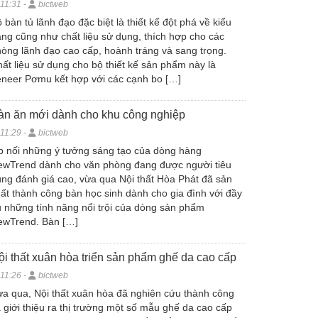
11:31 -
bictweb
 bàn tủ lãnh đạo đặc biệt là thiết kế đột phá về kiểu
ng cũng như chất liệu sử dụng, thích hợp cho các
òng lãnh đạo cao cấp, hoành tráng và sang trọng.
ất liệu sử dụng cho bộ thiết kế sản phẩm này là
neer Pơmu kết hợp với các cạnh bo […]
àn ăn mới dành cho khu công nghiệp
11:29 -
bictweb
p nối những ý tưởng sáng tạo của dòng hàng
ewTrend dành cho văn phòng đang được người tiêu
ng đánh giá cao, vừa qua Nội thất Hòa Phát đã sản
ất thành công bàn học sinh dành cho gia đình với đầy
 những tính năng nổi trội của dòng sản phẩm
ewTrend. Bàn […]
ội thất xuân hòa triển sản phẩm ghế da cao cấp
11:26 -
bictweb
a qua, Nội thất xuân hòa đã nghiên cứu thành công
 giới thiệu ra thị trường một số mẫu ghế da cao cấp