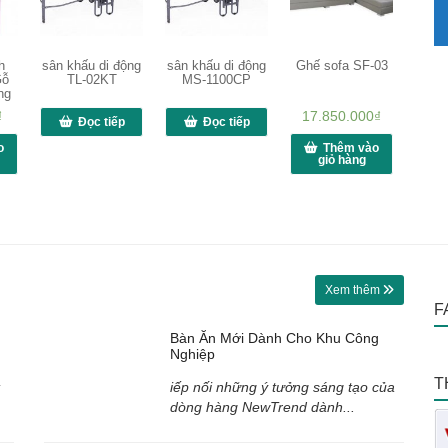
h
sân khấu di động
sân khấu di động
Ghế sofa SF-03
Gỗ
TL-02KT
MS-1100CP
ng
₫
17.850.000
₫
Đọc tiếp
Đọc tiếp
o
Thêm vào
giỏ hàng
Xem thêm
F
Bàn Ăn Mới Dành Cho Khu Công
Nghiệp
T
iếp nối những ý tưởng sáng tạo của
dòng hàng NewTrend dành...