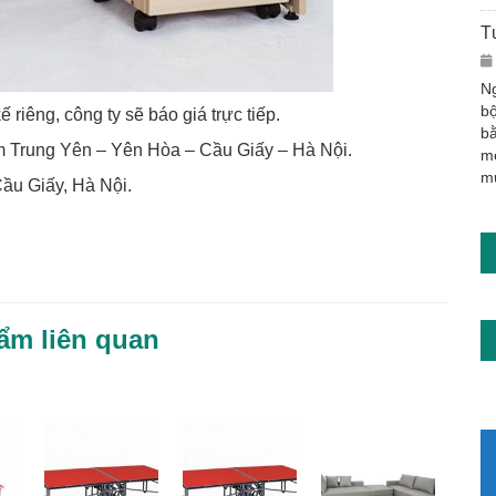
T
Ng
bộ
riêng, công ty sẽ báo giá trực tiếp.
bằ
 Trung Yên – Yên Hòa – Cầu Giấy – Hà Nội.
m
m
u Giấy, Hà Nội.
ẩm liên quan