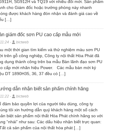
G911H, SG912H và TQ19 với nhiều đổi mới. Sản phẩm
ành cho Giám đốc hoặc trưởng phòng này nhanh
óng được khách hàng đón nhận và đánh giá cao về
ểu […]
àn giám đốc sơn PU cao cấp mẫu mới
11:24 -
bictweb
u một thời gian tìm kiếm và thử nghiệm màu sơn PU
i trên gỗ công nghiệp, Công ty nội thất Hòa Phát đã
g dụng thành công trên ba mẫu Bàn lãnh đạo sơn PU
ao cấp mới nhãn hiệu Power. Các mẫu bàn mới ký
ệu DT 1890H35, 36, 37 đều có […]
ướng dẫn nhận biết sản phẩm chính hãng
11:22 -
bictweb
 đảm bảo quyền lợi của người tiêu dùng, công ty
úng tôi xin hướng dẫn quý khách hàng một số cách
ân biệt sản phẩm nội thất Hòa Phát chính hãng so với
ng “nhái” như sau: Các dấu hiệu nhận biết trực quan:
Tất cả sản phẩm của nội thất hòa phát […]