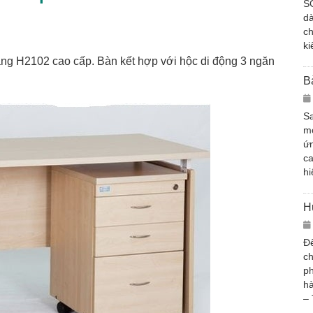
S
d
ch
ki
g H2102 cao cấp. Bàn kết hợp với hộc di động 3 ngăn
B
Sa
mớ
ứn
c
hi
H
Để
ch
ph
hà
– 