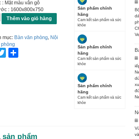
 : Mặt màu vân gỗ
Sản phẩm chính
ước : 1600x800x750
Bộ
hãng
dá
Thêm vào giỏ hàng
Cam kết sản phẩm và sức
ph
khỏe
Ch
Ve
h mục:
Bàn văn phòng
,
Nội
n phòng
Sản phẩm chính
T
S
B
hãng
Cam kết sản phẩm và sức
wi
h
khỏe
iế
tt
ar
N
dù
er
e
xu
Sản phẩm chính
đủ
hãng
N
Cam kết sản phẩm và sức
khỏe
N
Vừ
và
ả sản phẩm