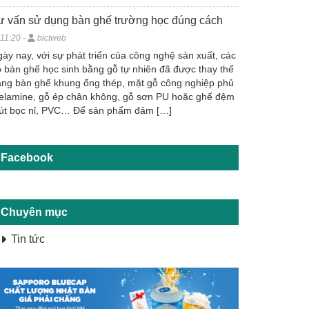
ư vấn sử dụng bàn ghế trường học đúng cách
11:20 -
bictweb
ày nay, với sự phát triển của công nghệ sản xuất, các
 bàn ghế học sinh bằng gỗ tự nhiên đã được thay thế
ng bàn ghế khung ống thép, mặt gỗ công nghiệp phủ
elamine, gỗ ép chân không, gỗ sơn PU hoặc ghế đệm
út bọc nỉ, PVC… Để sản phẩm đảm […]
Facebook
Chuyên mục
Tin tức