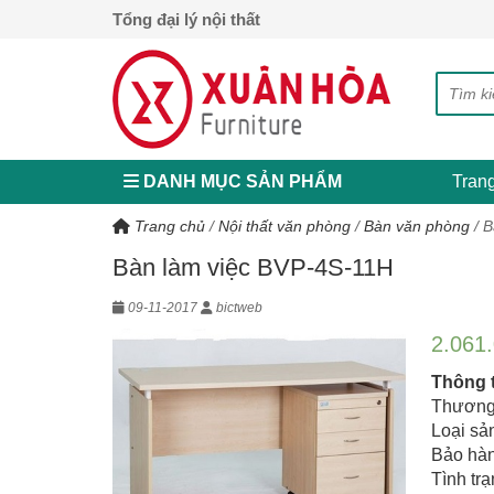
Tổng đại lý nội thất
DANH MỤC SẢN PHẨM
Tran
Trang chủ
/
Nội thất văn phòng
/
Bàn văn phòng
/
B
Bàn làm việc BVP-4S-11H
09-11-2017
bictweb
2.061
Thông 
Thương 
Loại sả
Bảo hàn
Tình tr