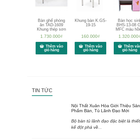
Bàn ghế phòng
Khung bàn K.GS-
Bàn học sin
ăn TAD-1609
19-15
BHS-13-08 
Khung thép sơn
MFC màu hồ
1.730.000
₫
160.000
₫
1.320.000
Thêm vào
Thêm vào
Thêm và
giỏ hàng
giỏ hàng
giỏ hàng
TIN TỨC
Nội Thất Xuân Hòa Giới Thiệu Sản
Phẩm Bàn, Tủ Lãnh Đạo Mới
Bộ bàn tủ lãnh đạo đặc biệt là thiết
kế đột phá về...