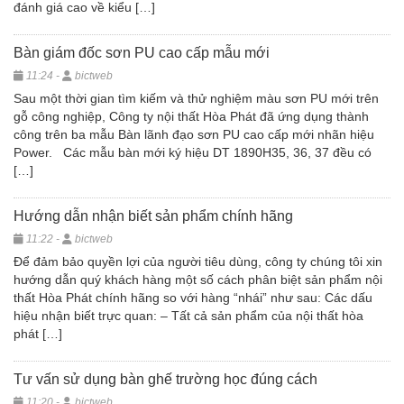
đánh giá cao về kiểu […]
Bàn giám đốc sơn PU cao cấp mẫu mới
11:24 -
bictweb
Sau một thời gian tìm kiếm và thử nghiệm màu sơn PU mới trên
gỗ công nghiệp, Công ty nội thất Hòa Phát đã ứng dụng thành
công trên ba mẫu Bàn lãnh đạo sơn PU cao cấp mới nhãn hiệu
Power. Các mẫu bàn mới ký hiệu DT 1890H35, 36, 37 đều có
[…]
Hướng dẫn nhận biết sản phẩm chính hãng
11:22 -
bictweb
Để đảm bảo quyền lợi của người tiêu dùng, công ty chúng tôi xin
hướng dẫn quý khách hàng một số cách phân biệt sản phẩm nội
thất Hòa Phát chính hãng so với hàng “nhái” như sau: Các dấu
hiệu nhận biết trực quan: – Tất cả sản phẩm của nội thất hòa
phát […]
Tư vấn sử dụng bàn ghế trường học đúng cách
11:20 -
bictweb