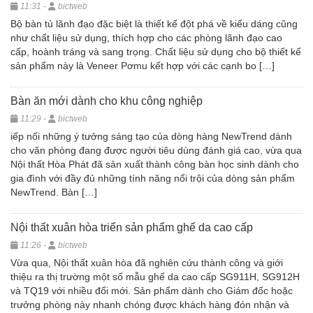
11:31 -
bictweb
Bộ bàn tủ lãnh đạo đặc biệt là thiết kế đột phá về kiểu dáng cũng
như chất liệu sử dụng, thích hợp cho các phòng lãnh đạo cao
cấp, hoành tráng và sang trọng. Chất liệu sử dụng cho bộ thiết kế
sản phẩm này là Veneer Pơmu kết hợp với các cạnh bo […]
Bàn ăn mới dành cho khu công nghiệp
11:29 -
bictweb
iếp nối những ý tưởng sáng tạo của dòng hàng NewTrend dành
cho văn phòng đang được người tiêu dùng đánh giá cao, vừa qua
Nội thất Hòa Phát đã sản xuất thành công bàn học sinh dành cho
gia đình với đầy đủ những tính năng nổi trội của dòng sản phẩm
NewTrend. Bàn […]
Nội thất xuân hòa triển sản phẩm ghế da cao cấp
11:26 -
bictweb
Vừa qua, Nội thất xuân hòa đã nghiên cứu thành công và giới
thiệu ra thị trường một số mẫu ghế da cao cấp SG911H, SG912H
và TQ19 với nhiều đổi mới. Sản phẩm dành cho Giám đốc hoặc
trưởng phòng này nhanh chóng được khách hàng đón nhận và