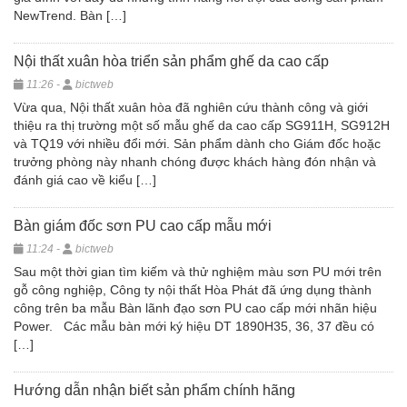
NewTrend. Bàn […]
Nội thất xuân hòa triển sản phẩm ghế da cao cấp
11:26 -
bictweb
Vừa qua, Nội thất xuân hòa đã nghiên cứu thành công và giới
thiệu ra thị trường một số mẫu ghế da cao cấp SG911H, SG912H
và TQ19 với nhiều đổi mới. Sản phẩm dành cho Giám đốc hoặc
trưởng phòng này nhanh chóng được khách hàng đón nhận và
đánh giá cao về kiểu […]
Bàn giám đốc sơn PU cao cấp mẫu mới
11:24 -
bictweb
Sau một thời gian tìm kiếm và thử nghiệm màu sơn PU mới trên
gỗ công nghiệp, Công ty nội thất Hòa Phát đã ứng dụng thành
công trên ba mẫu Bàn lãnh đạo sơn PU cao cấp mới nhãn hiệu
Power. Các mẫu bàn mới ký hiệu DT 1890H35, 36, 37 đều có
[…]
Hướng dẫn nhận biết sản phẩm chính hãng