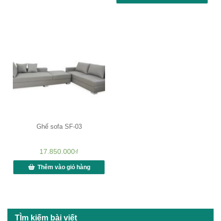
Ghế sofa SF-03
17.850.000
₫
Thêm vào giỏ hàng
TÌm kiếm bài viết