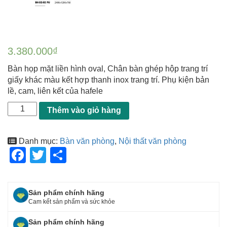
3.380.000
₫
Bàn họp mặt liền hình oval, Chân bàn ghép hộp trang trí
giấy khác màu kết hợp thanh inox trang trí. Phụ kiện bản
lề, cam, liên kết của hafele
Thêm vào giỏ hàng
Danh mục:
Bàn văn phòng
,
Nội thất văn phòng
F
T
S
a
wi
h
c
tt
ar
Sản phẩm chính hãng
e
er
e
Cam kết sản phẩm và sức khỏe
b
Sản phẩm chính hãng