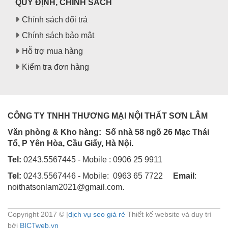
QUY ĐỊNH, CHÍNH SÁCH
Chính sách đổi trả
Chính sách bảo mật
Hỗ trợ mua hàng
Kiểm tra đơn hàng
CÔNG TY TNHH THƯƠNG MẠI NỘI THẤT SƠN LÂM
Văn phòng & Kho hàng:
Số nhà 58 ngõ 26 Mạc Thái
Tổ, P Yên Hòa, Cầu Giấy, Hà Nội.
Tel:
0243.5567445 - Mobile : 0906 25 9911
Tel:
0243.5567446 - Mobile: 0963 65 7722
Email
:
noithatsonlam2021@gmail.com.
Copyright 2017 © |
dịch vụ seo giá rẻ
Thiết kế website và duy trì
bởi
BICTweb.vn