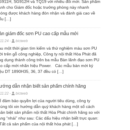
G911H, SG912H và TQ19 với nhiều đổi mới. Sản phẩm
ành cho Giám đốc hoặc trưởng phòng này nhanh
óng được khách hàng đón nhận và đánh giá cao về
ểu […]
àn giám đốc sơn PU cao cấp mẫu mới
11:24 -
bictweb
u một thời gian tìm kiếm và thử nghiệm màu sơn PU
i trên gỗ công nghiệp, Công ty nội thất Hòa Phát đã
g dụng thành công trên ba mẫu Bàn lãnh đạo sơn PU
ao cấp mới nhãn hiệu Power. Các mẫu bàn mới ký
ệu DT 1890H35, 36, 37 đều có […]
ướng dẫn nhận biết sản phẩm chính hãng
11:22 -
bictweb
 đảm bảo quyền lợi của người tiêu dùng, công ty
úng tôi xin hướng dẫn quý khách hàng một số cách
ân biệt sản phẩm nội thất Hòa Phát chính hãng so với
ng “nhái” như sau: Các dấu hiệu nhận biết trực quan:
Tất cả sản phẩm của nội thất hòa phát […]