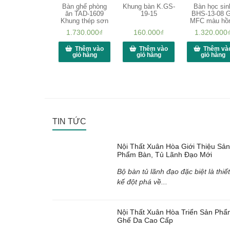
Bàn ghế phòng
Khung bàn K.GS-
Bàn học sin
ăn TAD-1609
19-15
BHS-13-08 
Khung thép sơn
MFC màu hồ
1.730.000
₫
160.000
₫
1.320.000
Thêm vào
Thêm vào
Thêm và
giỏ hàng
giỏ hàng
giỏ hàng
TIN TỨC
Nội Thất Xuân Hòa Giới Thiệu Sản
Phẩm Bàn, Tủ Lãnh Đạo Mới
Bộ bàn tủ lãnh đạo đặc biệt là thiết
kế đột phá về...
Nội Thất Xuân Hòa Triển Sản Phẩ
Ghế Da Cao Cấp