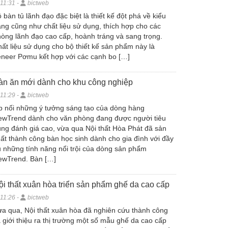
11:31 -
bictweb
 bàn tủ lãnh đạo đặc biệt là thiết kế đột phá về kiểu
ng cũng như chất liệu sử dụng, thích hợp cho các
òng lãnh đạo cao cấp, hoành tráng và sang trọng.
ất liệu sử dụng cho bộ thiết kế sản phẩm này là
neer Pơmu kết hợp với các cạnh bo […]
àn ăn mới dành cho khu công nghiệp
11:29 -
bictweb
p nối những ý tưởng sáng tạo của dòng hàng
ewTrend dành cho văn phòng đang được người tiêu
ng đánh giá cao, vừa qua Nội thất Hòa Phát đã sản
ất thành công bàn học sinh dành cho gia đình với đầy
 những tính năng nổi trội của dòng sản phẩm
ewTrend. Bàn […]
ội thất xuân hòa triển sản phẩm ghế da cao cấp
11:26 -
bictweb
a qua, Nội thất xuân hòa đã nghiên cứu thành công
 giới thiệu ra thị trường một số mẫu ghế da cao cấp