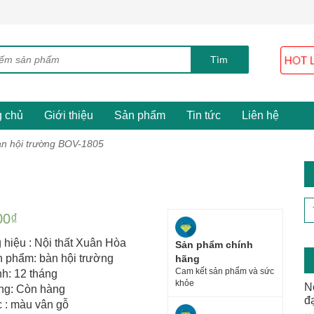
g chủ
Giới thiệu
Sản phẩm
Tin tức
Liên hệ
n hội trường BOV-1805
00
₫
hiệu : Nội thất Xuân Hòa
Sản phẩm chính
n phẩm: bàn hội trường
hãng
Cam kết sản phẩm và sức
h: 12 tháng
khỏe
N
ạng: Còn hàng
đ
 : màu vân gỗ