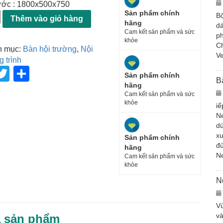
ước : 1800x500x750
Sản phẩm chính
Bộ
Thêm vào giỏ hàng
hãng
dá
Cam kết sản phẩm và sức
ph
khỏe
Ch
h mục:
Bàn hội trường
,
Nội
Ve
g trình
T
S
Sản phẩm chính
B
wi
h
hãng
Cam kết sản phẩm và sức
tt
ar
khỏe
iế
N
er
e
dù
xu
Sản phẩm chính
đủ
hãng
N
Cam kết sản phẩm và sức
khỏe
N
Vừ
và
ả sản phẩm