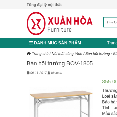
Tổng đại lý nội thất
DANH MỤC SẢN PHẨM
Tran
Trang chủ
/
Nội thất công trình
/
Bàn hội trường
/
Bà
Bàn hội trường BOV-1805
09-11-2017
bictweb
855.0
Thương 
Loại sả
Bảo hàn
Tình tr
Màu sắc