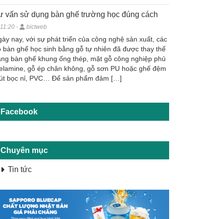
ư vấn sử dụng bàn ghế trường học đúng cách
11:20 -
bictweb
ày nay, với sự phát triển của công nghệ sản xuất, các
 bàn ghế học sinh bằng gỗ tự nhiên đã được thay thế
ng bàn ghế khung ống thép, mặt gỗ công nghiệp phủ
elamine, gỗ ép chân không, gỗ sơn PU hoặc ghế đệm
út bọc nỉ, PVC… Để sản phẩm đảm […]
Facebook
Chuyên mục
Tin tức