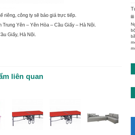
T
riêng, công ty sẽ báo giá trực tiếp.
Ng
 Trung Yên – Yên Hòa – Cầu Giấy – Hà Nội.
bộ
u Giấy, Hà Nội.
bằ
m
m
ẩm liên quan