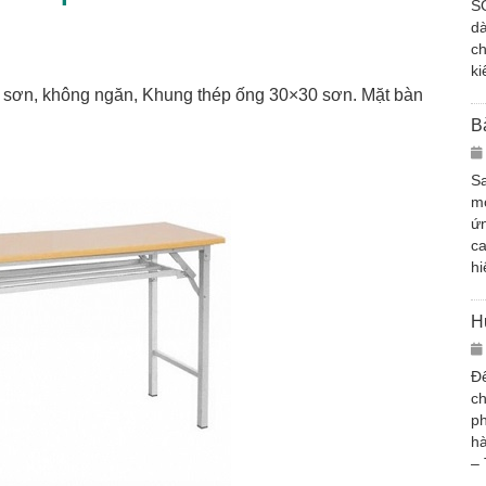
S
d
ch
ki
sơn, không ngăn, Khung thép ống 30×30 sơn. Mặt bàn
B
Sa
mớ
ứn
c
hi
H
Để
ch
ph
hà
– 