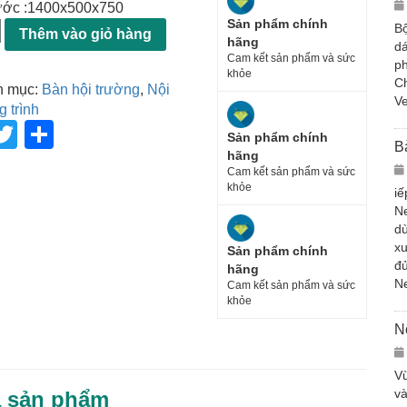
ước :1400x500x750
Sản phẩm chính
Bộ
Thêm vào giỏ hàng
hãng
dá
Cam kết sản phẩm và sức
ph
khỏe
Ch
h mục:
Bàn hội trường
,
Nội
Ve
g trình
T
S
Sản phẩm chính
B
wi
h
hãng
Cam kết sản phẩm và sức
tt
ar
khỏe
iế
N
er
e
dù
xu
Sản phẩm chính
đủ
hãng
N
Cam kết sản phẩm và sức
khỏe
N
Vừ
và
ả sản phẩm