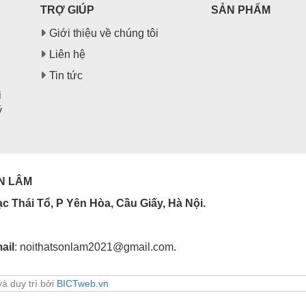
TRỢ GIÚP
SẢN PHẨM
Giới thiệu về chúng tôi
Liên hệ
Tin tức
i
ý
N LÂM
 Thái Tổ, P Yên Hòa, Cầu Giấy, Hà Nội.
ail
: noithatsonlam2021@gmail.com.
à duy trì bởi
BICTweb.vn