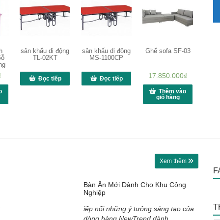
h
sân khấu di động
sân khấu di động
Ghế sofa SF-03
Gỗ
TL-02KT
MS-1100CP
ng
₫
17.850.000
₫
Đọc tiếp
Đọc tiếp
o
Thêm vào
giỏ hàng
Xem thêm
F
Bàn Ăn Mới Dành Cho Khu Công
Nghiệp
T
iếp nối những ý tưởng sáng tạo của
dòng hàng NewTrend dành...