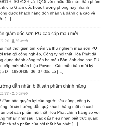
G911H, SG912H và TQ19 với nhiều đổi mới. Sản phẩm
ành cho Giám đốc hoặc trưởng phòng này nhanh
óng được khách hàng đón nhận và đánh giá cao về
ểu […]
àn giám đốc sơn PU cao cấp mẫu mới
11:24 -
bictweb
u một thời gian tìm kiếm và thử nghiệm màu sơn PU
i trên gỗ công nghiệp, Công ty nội thất Hòa Phát đã
g dụng thành công trên ba mẫu Bàn lãnh đạo sơn PU
ao cấp mới nhãn hiệu Power. Các mẫu bàn mới ký
ệu DT 1890H35, 36, 37 đều có […]
ướng dẫn nhận biết sản phẩm chính hãng
11:22 -
bictweb
 đảm bảo quyền lợi của người tiêu dùng, công ty
úng tôi xin hướng dẫn quý khách hàng một số cách
ân biệt sản phẩm nội thất Hòa Phát chính hãng so với
ng “nhái” như sau: Các dấu hiệu nhận biết trực quan:
Tất cả sản phẩm của nội thất hòa phát […]