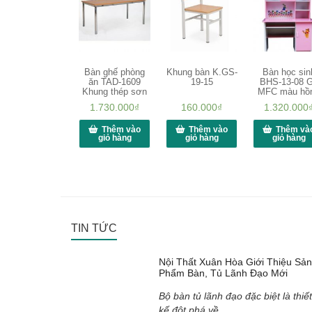
Bàn ghế phòng
Khung bàn K.GS-
Bàn học sin
ăn TAD-1609
19-15
BHS-13-08 
Khung thép sơn
MFC màu hồ
1.730.000
₫
160.000
₫
1.320.000
Thêm vào
Thêm vào
Thêm và
giỏ hàng
giỏ hàng
giỏ hàng
TIN TỨC
Nội Thất Xuân Hòa Giới Thiệu Sản
Phẩm Bàn, Tủ Lãnh Đạo Mới
Bộ bàn tủ lãnh đạo đặc biệt là thiết
kế đột phá về...