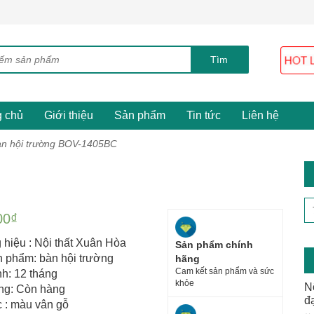
g chủ
Giới thiệu
Sản phẩm
Tin tức
Liên hệ
n hội trường BOV-1405BC
00
₫
hiệu : Nội thất Xuân Hòa
Sản phẩm chính
n phẩm: bàn hội trường
hãng
Cam kết sản phẩm và sức
h: 12 tháng
khỏe
N
ạng: Còn hàng
đ
 : màu vân gỗ