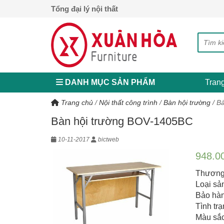
Tổng đại lý nội thất
DANH MỤC SẢN PHẨM
Tran
Trang chủ
/
Nội thất công trình
/
Bàn hội trường
/
Bà
Bàn hội trường BOV-1405BC
10-11-2017
bictweb
948.0
Thương 
Loại sả
Bảo hàn
Tình tr
Màu sắc