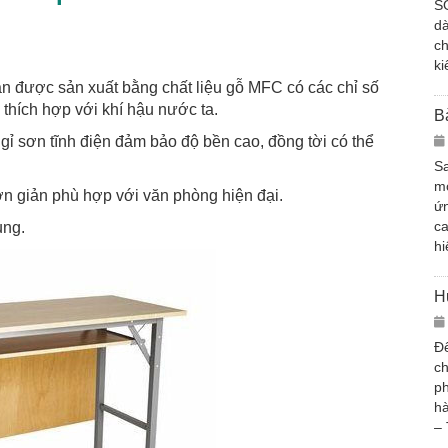
S
d
ch
ki
 được sản xuất bằng chất liệu gỗ MFC có các chỉ số
 thích hợp với khí hậu nước ta.
B
ỉ sơn tĩnh điện đảm bảo độ bền cao, đồng tời có thể
Sa
mớ
ơn giản phù hợp với văn phòng hiện đại.
ứn
c
ụng.
hi
H
Để
ch
ph
hà
– 