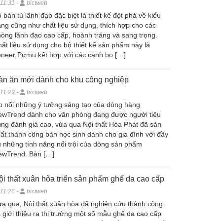
11:31 -
bictweb
 bàn tủ lãnh đạo đặc biệt là thiết kế đột phá về kiểu
ng cũng như chất liệu sử dụng, thích hợp cho các
òng lãnh đạo cao cấp, hoành tráng và sang trọng.
ất liệu sử dụng cho bộ thiết kế sản phẩm này là
neer Pơmu kết hợp với các cạnh bo […]
àn ăn mới dành cho khu công nghiệp
11:29 -
bictweb
p nối những ý tưởng sáng tạo của dòng hàng
ewTrend dành cho văn phòng đang được người tiêu
ng đánh giá cao, vừa qua Nội thất Hòa Phát đã sản
ất thành công bàn học sinh dành cho gia đình với đầy
 những tính năng nổi trội của dòng sản phẩm
ewTrend. Bàn […]
ội thất xuân hòa triển sản phẩm ghế da cao cấp
11:26 -
bictweb
a qua, Nội thất xuân hòa đã nghiên cứu thành công
 giới thiệu ra thị trường một số mẫu ghế da cao cấp