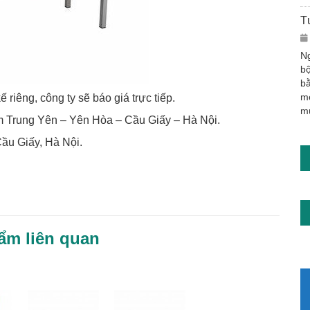
T
Ng
bộ
bằ
m
riêng, công ty sẽ báo giá trực tiếp.
m
 Trung Yên – Yên Hòa – Cầu Giấy – Hà Nội.
u Giấy, Hà Nội.
ẩm liên quan