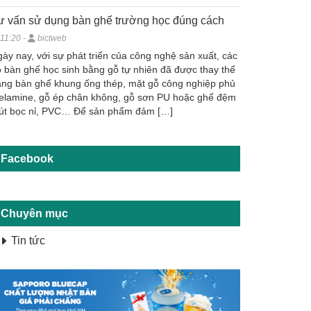
ư vấn sử dụng bàn ghế trường học đúng cách
11:20 -
bictweb
ày nay, với sự phát triển của công nghệ sản xuất, các
 bàn ghế học sinh bằng gỗ tự nhiên đã được thay thế
ng bàn ghế khung ống thép, mặt gỗ công nghiệp phủ
elamine, gỗ ép chân không, gỗ sơn PU hoặc ghế đệm
út bọc nỉ, PVC… Để sản phẩm đảm […]
Facebook
Chuyên mục
Tin tức