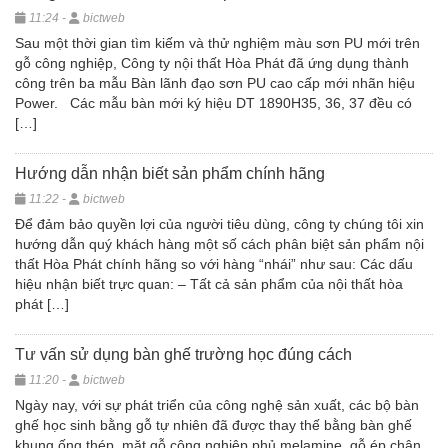
11:24 -
bictweb
Sau một thời gian tìm kiếm và thử nghiệm màu sơn PU mới trên
gỗ công nghiệp, Công ty nội thất Hòa Phát đã ứng dụng thành
công trên ba mẫu Bàn lãnh đạo sơn PU cao cấp mới nhãn hiệu
Power. Các mẫu bàn mới ký hiệu DT 1890H35, 36, 37 đều có
[…]
Hướng dẫn nhận biết sản phẩm chính hãng
11:22 -
bictweb
Để đảm bảo quyền lợi của người tiêu dùng, công ty chúng tôi xin
hướng dẫn quý khách hàng một số cách phân biệt sản phẩm nội
thất Hòa Phát chính hãng so với hàng “nhái” như sau: Các dấu
hiệu nhận biết trực quan: – Tất cả sản phẩm của nội thất hòa
phát […]
Tư vấn sử dụng bàn ghế trường học đúng cách
11:20 -
bictweb
Ngày nay, với sự phát triển của công nghệ sản xuất, các bộ bàn
ghế học sinh bằng gỗ tự nhiên đã được thay thế bằng bàn ghế
khung ống thép, mặt gỗ công nghiệp phủ melamine, gỗ ép chân