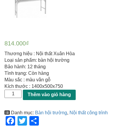
814.000
₫
Thương hiệu : Nội thất Xuân Hòa
Loại sản phẩm: bàn hội trường
Bảo hành: 12 tháng
Tình trạng: Còn hàng
Màu sắc : màu vân gỗ
Kích thước : 1400x500x750
Thêm vào giỏ hàng
Danh mục:
Bàn hội trường
,
Nội thất công trình
F
T
S
a
wi
h