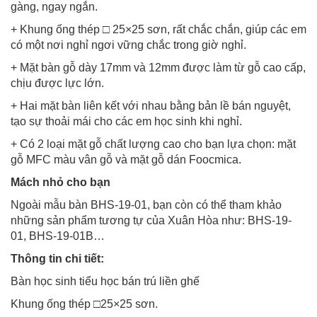
gàng, ngay ngắn.
+ Khung ống thép □ 25×25 sơn, rất chắc chắn, giúp các em
có một nơi nghỉ ngơi vững chắc trong giờ nghỉ.
+ Mặt bàn gỗ dày 17mm và 12mm được làm từ gỗ cao cấp,
chịu được lực lớn.
+ Hai mặt bàn liên kết với nhau bằng bản lề bán nguyệt,
tạo sự thoải mái cho các em học sinh khi nghỉ.
+ Có 2 loại mặt gỗ chất lượng cao cho bạn lựa chọn: mặt
gỗ MFC màu vân gỗ và mặt gỗ dán Foocmica.
Mách nhỏ cho bạn
Ngoài mẫu bàn BHS-19-01, bạn còn có thể tham khảo
những sản phẩm tương tự của Xuân Hòa như: BHS-19-
01, BHS-19-01B…
Thông tin chi tiết:
Bàn học sinh tiểu học bán trú liền ghế
Khung ống thép □25×25 sơn.