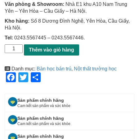
Văn phòng & Showroom:
Nhà E1 khu A10 Nam Trung
Yên – Yên Hòa – Cầu Giấy – Hà Nội.
Kho hàng:
Số 8 Dương Đình Nghệ, Yên Hòa, Cầu Giấy,
Hà Nội.
Tel:
0243.5567445 – 0243.5567446.
Thêm vào giỏ hàng
Danh mục:
Bàn học bán trú
,
Nột thất trường học
F
T
S
a
wi
h
c
tt
ar
Sản phẩm chính hãng
e
er
e
Cam kết sản phẩm và sức khỏe
b
Sản phẩm chính hãng
o
Cam kết sản phẩm và sức khỏe
o
Sản phẩm chính hãng