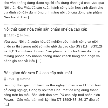
cho văn phòng đang được người tiêu dùng đánh giá cao, vừa qua
Nội thất Hòa Phát đã sản xuất thành công bàn học sinh dành cho
gia đình với đầy đủ những tính năng nổi trội của dòng sản phẩm
NewTrend. Bàn […]
Nội thất xuân hòa triển sản phẩm ghế da cao cấp
11:26 -
bictweb
Vừa qua, Nội thất xuân hòa đã nghiên cứu thành công và giới
thiệu ra thị trường một số mẫu ghế da cao cấp SG911H, SG912H
và TQ19 với nhiều đổi mới. Sản phẩm dành cho Giám đốc hoặc
trưởng phòng này nhanh chóng được khách hàng đón nhận và
đánh giá cao về kiểu […]
Bàn giám đốc sơn PU cao cấp mẫu mới
11:24 -
bictweb
Sau một thời gian tìm kiếm và thử nghiệm màu sơn PU mới trên
gỗ công nghiệp, Công ty nội thất Hòa Phát đã ứng dụng thành
công trên ba mẫu Bàn lãnh đạo sơn PU cao cấp mới nhãn hiệu
Power. Các mẫu bàn mới ký hiệu DT 1890H35, 36, 37 đều có
[…]