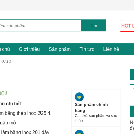
g chủ
Giới thiệu
Sản phẩm
Tin tức
Liên hệ
I-0712
00
₫
n chi tiết:
Sản phẩm chính
hãng
m bằng thép Inox Ø25,4.
Cam kết sản phẩm và sức
khỏe
N
 gấp mở.
đ
 làm bằng Inox 201 dày