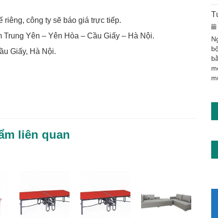
T
riêng, công ty sẽ báo giá trực tiếp.
Trung Yên – Yên Hòa – Cầu Giấy – Hà Nội.
Ng
bộ
u Giấy, Hà Nội.
bằ
m
m
ẩm liên quan