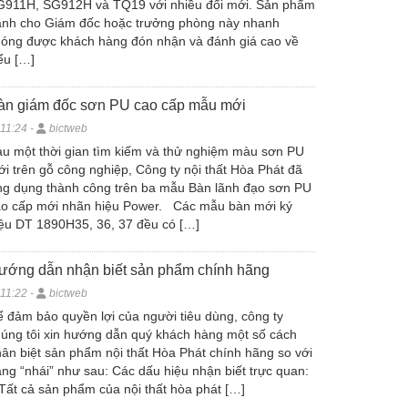
G911H, SG912H và TQ19 với nhiều đổi mới. Sản phẩm
ành cho Giám đốc hoặc trưởng phòng này nhanh
óng được khách hàng đón nhận và đánh giá cao về
ểu […]
àn giám đốc sơn PU cao cấp mẫu mới
11:24 -
bictweb
u một thời gian tìm kiếm và thử nghiệm màu sơn PU
i trên gỗ công nghiệp, Công ty nội thất Hòa Phát đã
g dụng thành công trên ba mẫu Bàn lãnh đạo sơn PU
ao cấp mới nhãn hiệu Power. Các mẫu bàn mới ký
ệu DT 1890H35, 36, 37 đều có […]
ướng dẫn nhận biết sản phẩm chính hãng
11:22 -
bictweb
 đảm bảo quyền lợi của người tiêu dùng, công ty
úng tôi xin hướng dẫn quý khách hàng một số cách
ân biệt sản phẩm nội thất Hòa Phát chính hãng so với
ng “nhái” như sau: Các dấu hiệu nhận biết trực quan:
Tất cả sản phẩm của nội thất hòa phát […]