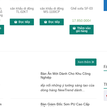
h
sân khấu di động
sân khấu di động
Ghế sofa SF-03
Gỗ
TL-02KT
MS-1100CP
ng
₫
17.850.000
₫
Đọc tiếp
Đọc tiếp
o
Thêm vào
giỏ hàng
Xem thêm
F
Bàn Ăn Mới Dành Cho Khu Công
Nghiệp
T
iếp nối những ý tưởng sáng tạo của
dòng hàng NewTrend dành...
m
Bàn Giám Đốc Sơn PU Cao Cấp