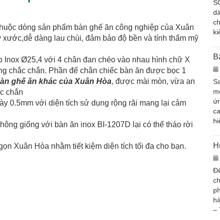
S
d
ch
 thuộc dòng sản phẩm bàn ghế ăn công nghiệp của Xuân
ki
ầy xước,dễ dàng lau chùi, đảm bảo độ bền và tính thẩm mỹ
B
 Inox Ø25,4 với 4 chân đan chéo vào nhau hình chữ X
cùng chắc chắn. Phần đế chân chiếc bàn ăn được bọc 1
àn ghế ăn khác của Xuân Hòa
, được mài mòn, vừa an
Sa
mớ
c chắn
ứn
ày 0.5mm với diện tích sử dụng rộng rãi mang lại cảm
c
hi
hông giống với bàn ăn inox BI-1207D lại có thể tháo rời
H
gọn Xuân Hòa nhằm tiết kiệm diện tích tối đa cho bạn.
Để
ch
ph
hà
– 