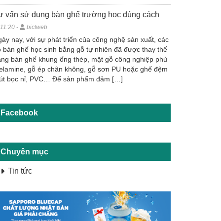
ư vấn sử dụng bàn ghế trường học đúng cách
11:20 -
bictweb
ày nay, với sự phát triển của công nghệ sản xuất, các
 bàn ghế học sinh bằng gỗ tự nhiên đã được thay thế
ng bàn ghế khung ống thép, mặt gỗ công nghiệp phủ
elamine, gỗ ép chân không, gỗ sơn PU hoặc ghế đệm
út bọc nỉ, PVC… Để sản phẩm đảm […]
Facebook
Chuyên mục
Tin tức