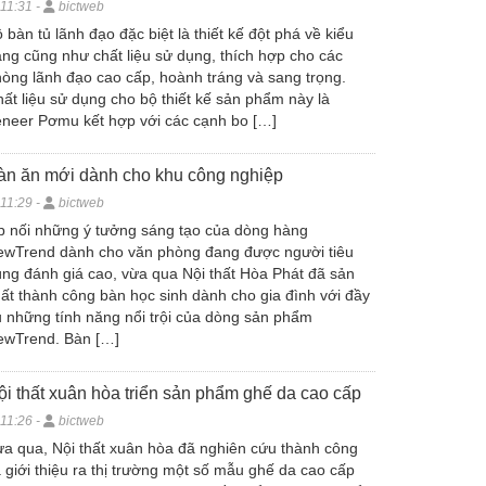
11:31 -
bictweb
 bàn tủ lãnh đạo đặc biệt là thiết kế đột phá về kiểu
ng cũng như chất liệu sử dụng, thích hợp cho các
òng lãnh đạo cao cấp, hoành tráng và sang trọng.
ất liệu sử dụng cho bộ thiết kế sản phẩm này là
neer Pơmu kết hợp với các cạnh bo […]
àn ăn mới dành cho khu công nghiệp
11:29 -
bictweb
p nối những ý tưởng sáng tạo của dòng hàng
ewTrend dành cho văn phòng đang được người tiêu
ng đánh giá cao, vừa qua Nội thất Hòa Phát đã sản
ất thành công bàn học sinh dành cho gia đình với đầy
 những tính năng nổi trội của dòng sản phẩm
ewTrend. Bàn […]
ội thất xuân hòa triển sản phẩm ghế da cao cấp
11:26 -
bictweb
a qua, Nội thất xuân hòa đã nghiên cứu thành công
 giới thiệu ra thị trường một số mẫu ghế da cao cấp