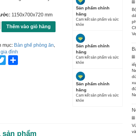
Sản phẩm chính
Bộ
hãng
hước:
1150x700x720 mm
dá
Cam kết sản phẩm và sức
ph
khỏe
Thêm vào giỏ hàng
Ch
Ve
h mục:
Bàn ghế phòng ăn
,
Sản phẩm chính
B
 gia đình
hãng
T
S
Cam kết sản phẩm và sức
khỏe
iế
wi
h
N
tt
ar
dù
xu
Sản phẩm chính
er
e
đủ
hãng
N
Cam kết sản phẩm và sức
khỏe
N
Vừ
và
ả sản phẩm