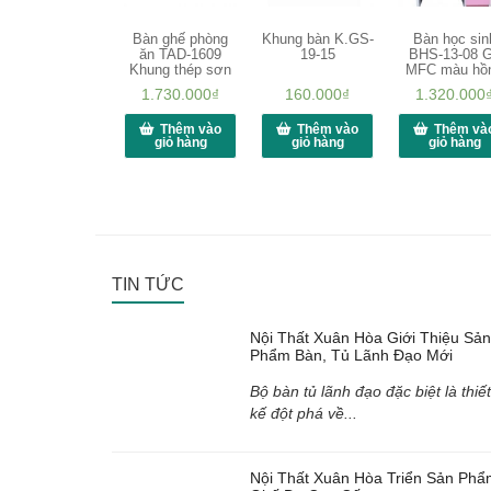
Bàn ghế phòng
Khung bàn K.GS-
Bàn học sin
ăn TAD-1609
19-15
BHS-13-08 
Khung thép sơn
MFC màu hồ
1.730.000
₫
160.000
₫
1.320.000
Thêm vào
Thêm vào
Thêm và
giỏ hàng
giỏ hàng
giỏ hàng
TIN TỨC
Nội Thất Xuân Hòa Giới Thiệu Sản
Phẩm Bàn, Tủ Lãnh Đạo Mới
Bộ bàn tủ lãnh đạo đặc biệt là thiết
kế đột phá về...
Nội Thất Xuân Hòa Triển Sản Phẩ