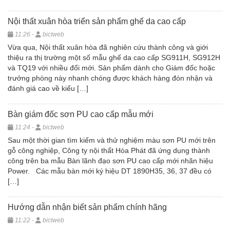
Nội thất xuân hòa triển sản phẩm ghế da cao cấp
11:26 -
bictweb
Vừa qua, Nội thất xuân hòa đã nghiên cứu thành công và giới
thiệu ra thị trường một số mẫu ghế da cao cấp SG911H, SG912H
và TQ19 với nhiều đổi mới. Sản phẩm dành cho Giám đốc hoặc
trưởng phòng này nhanh chóng được khách hàng đón nhận và
đánh giá cao về kiểu […]
Bàn giám đốc sơn PU cao cấp mẫu mới
11:24 -
bictweb
Sau một thời gian tìm kiếm và thử nghiệm màu sơn PU mới trên
gỗ công nghiệp, Công ty nội thất Hòa Phát đã ứng dụng thành
công trên ba mẫu Bàn lãnh đạo sơn PU cao cấp mới nhãn hiệu
Power. Các mẫu bàn mới ký hiệu DT 1890H35, 36, 37 đều có
[…]
Hướng dẫn nhận biết sản phẩm chính hãng
11:22 -
bictweb