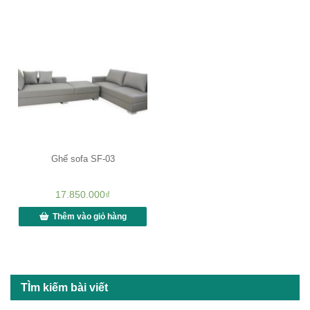
Ghế sofa SF-03
17.850.000
₫
Thêm vào giỏ hàng
TÌm kiếm bài viết