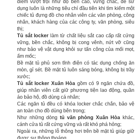
điểm vượt trội như độ bền cao, vững chắc, dễ sử
dụng luôn là những tiêu chí đầu tiên khi tìm kiếm một
chiếc tủ đựng đồ cho nhân viên các văn phòng, công
nhân, khách hàng của các công ty, văn phòng, siêu
thị;
Tủ sắt locker
làm từ chất liệu sắt cao cấp rất cứng
vững, bền chắc, không bị cong vênh, nứt vỡ cũng
như bảo vệ vật dụng khỏi sự tấn công của mối mọt,
ẩm mốc;
Bề mặt tủ phủ sơn tĩnh điện có tác dụng chống ăn
mòn, gỉ sét. Bề mặt tủ luôn sáng bóng, không bị trầy
xước;
Tủ sắt locker Xuân Hòa
gồm có 9 ngăn chứa đồ,
giúp nhân viên cất giữ phương tiện lao động, quần
áo bảo hộ, đồ dùng cá nhân;
Các ngăn tủ đều có khóa locker chắc chắn, bảo vệ
an toàn cho đồ dùng bên trong;
Như những dòng
tủ văn phòng Xuân Hòa
khác,
cánh cửa tủ rất cứng vững và rất khó phá hỏng;
Ngoài ra, những lỗ thông hơi trên bề mặt tủ giúp giữ
được sự thông thoáng.