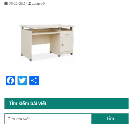
09-11-2017
bictweb
F
T
S
a
wi
h
c
tt
ar
TÌm kiếm bài viết
e
er
e
b
o