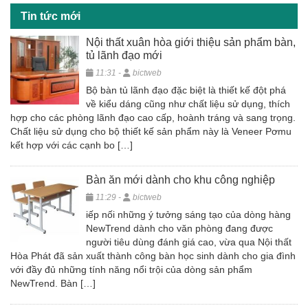
o
Tin tức mới
k
Nội thất xuân hòa giới thiệu sản phẩm bàn,
tủ lãnh đạo mới
11:31 -
bictweb
Bộ bàn tủ lãnh đạo đặc biệt là thiết kế đột phá
về kiểu dáng cũng như chất liệu sử dụng, thích
hợp cho các phòng lãnh đạo cao cấp, hoành tráng và sang trọng.
Chất liệu sử dụng cho bộ thiết kế sản phẩm này là Veneer Pơmu
kết hợp với các cạnh bo […]
Bàn ăn mới dành cho khu công nghiệp
11:29 -
bictweb
iếp nối những ý tưởng sáng tạo của dòng hàng
NewTrend dành cho văn phòng đang được
người tiêu dùng đánh giá cao, vừa qua Nội thất
Hòa Phát đã sản xuất thành công bàn học sinh dành cho gia đình
với đầy đủ những tính năng nổi trội của dòng sản phẩm
NewTrend. Bàn […]