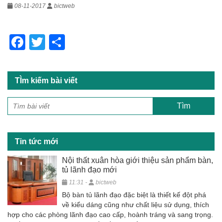
08-11-2017
bictweb
F
T
S
a
wi
h
c
tt
ar
TÌm kiếm bài viết
e
er
e
b
o
o
Tin tức mới
k
Nội thất xuân hòa giới thiệu sản phẩm bàn,
tủ lãnh đạo mới
11:31 -
bictweb
Bộ bàn tủ lãnh đạo đặc biệt là thiết kế đột phá
về kiểu dáng cũng như chất liệu sử dụng, thích
hợp cho các phòng lãnh đạo cao cấp, hoành tráng và sang trọng.