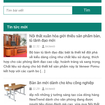
e
er
e
b
o
o
Tin tức mới
k
Nội thất xuân hòa giới thiệu sản phẩm bàn,
tủ lãnh đạo mới
11:31 -
bictweb
Bộ bàn tủ lãnh đạo đặc biệt là thiết kế đột phá
về kiểu dáng cũng như chất liệu sử dụng, thích
hợp cho các phòng lãnh đạo cao cấp, hoành tráng và sang trọng.
Chất liệu sử dụng cho bộ thiết kế sản phẩm này là Veneer Pơmu
kết hợp với các cạnh bo […]
Bàn ăn mới dành cho khu công nghiệp
11:29 -
bictweb
iếp nối những ý tưởng sáng tạo của dòng hàng
NewTrend dành cho văn phòng đang được
người tiêu dùng đánh giá cao, vừa qua Nội thất