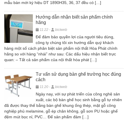
mẫu bàn mới ký hiệu DT 1890H35, 36, 37 đều có […]
Hướng dẫn nhận biết sản phẩm chính
hãng
11:22 -
bictweb
Để đảm bảo quyền lợi của người tiêu dùng,
công ty chúng tôi xin hướng dẫn quý khách
hàng một số cách phân biệt sản phẩm nội thất Hòa Phát chính
hãng so với hàng “nhái” như sau: Các dấu hiệu nhận biết trực
quan: – Tất cả sản phẩm của nội thất hòa phát […]
Tư vấn sử dụng bàn ghế trường học đúng
cách
11:20 -
bictweb
Ngày nay, với sự phát triển của công nghệ sản
xuất, các bộ bàn ghế học sinh bằng gỗ tự nhiên
đã được thay thế bằng bàn ghế khung ống thép, mặt gỗ công
nghiệp phủ melamine, gỗ ép chân không, gỗ sơn PU hoặc ghế
đệm mút bọc nỉ, PVC… Để sản phẩm đảm […]