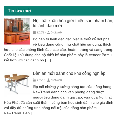
o
o
Tin tức mới
k
Nội thất xuân hòa giới thiệu sản phẩm bàn,
tủ lãnh đạo mới
11:31 -
bictweb
Bộ bàn tủ lãnh đạo đặc biệt là thiết kế đột phá
về kiểu dáng cũng như chất liệu sử dụng, thích
hợp cho các phòng lãnh đạo cao cấp, hoành tráng và sang trọng.
Chất liệu sử dụng cho bộ thiết kế sản phẩm này là Veneer Pơmu
kết hợp với các cạnh bo […]
Bàn ăn mới dành cho khu công nghiệp
11:29 -
bictweb
iếp nối những ý tưởng sáng tạo của dòng hàng
NewTrend dành cho văn phòng đang được
người tiêu dùng đánh giá cao, vừa qua Nội thất
Hòa Phát đã sản xuất thành công bàn học sinh dành cho gia đình
với đầy đủ những tính năng nổi trội của dòng sản phẩm
NewTrend. Bàn […]