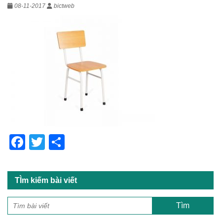
08-11-2017
bictweb
F
T
S
a
wi
h
c
tt
ar
TÌm kiếm bài viết
e
er
e
b