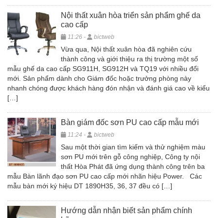
Nội thất xuân hòa triển sản phẩm ghế da
cao cấp
11:26 -
bictweb
Vừa qua, Nội thất xuân hòa đã nghiên cứu
thành công và giới thiệu ra thị trường một số
mẫu ghế da cao cấp SG911H, SG912H và TQ19 với nhiều đổi
mới. Sản phẩm dành cho Giám đốc hoặc trưởng phòng này
nhanh chóng được khách hàng đón nhận và đánh giá cao về kiểu
[…]
Bàn giám đốc sơn PU cao cấp mẫu mới
11:24 -
bictweb
Sau một thời gian tìm kiếm và thử nghiệm màu
sơn PU mới trên gỗ công nghiệp, Công ty nội
thất Hòa Phát đã ứng dụng thành công trên ba
mẫu Bàn lãnh đạo sơn PU cao cấp mới nhãn hiệu Power. Các
mẫu bàn mới ký hiệu DT 1890H35, 36, 37 đều có […]
Hướng dẫn nhận biết sản phẩm chính