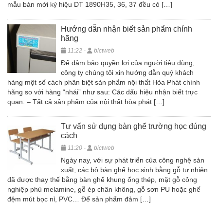
mẫu bàn mới ký hiệu DT 1890H35, 36, 37 đều có […]
Hướng dẫn nhận biết sản phẩm chính
hãng
11:22 -
bictweb
Để đảm bảo quyền lợi của người tiêu dùng,
công ty chúng tôi xin hướng dẫn quý khách
hàng một số cách phân biệt sản phẩm nội thất Hòa Phát chính
hãng so với hàng “nhái” như sau: Các dấu hiệu nhận biết trực
quan: – Tất cả sản phẩm của nội thất hòa phát […]
Tư vấn sử dụng bàn ghế trường học đúng
cách
11:20 -
bictweb
Ngày nay, với sự phát triển của công nghệ sản
xuất, các bộ bàn ghế học sinh bằng gỗ tự nhiên
đã được thay thế bằng bàn ghế khung ống thép, mặt gỗ công
nghiệp phủ melamine, gỗ ép chân không, gỗ sơn PU hoặc ghế
đệm mút bọc nỉ, PVC… Để sản phẩm đảm […]