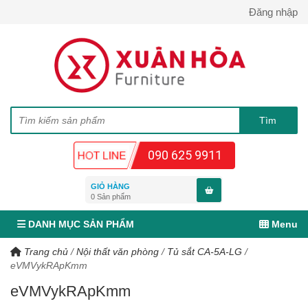
Đăng nhập
090 625 9911
GIỎ HÀNG
0
Sản phẩm
DANH MỤC SẢN PHẨM
Menu
Trang chủ
/
Nội thất văn phòng
/
Tủ sắt CA-5A-LG
/
eVMVykRApKmm
eVMVykRApKmm