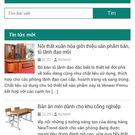
e
er
e
b
o
o
Tin tức mới
k
Nội thất xuân hòa giới thiệu sản phẩm bàn,
tủ lãnh đạo mới
11:31 -
bictweb
Bộ bàn tủ lãnh đạo đặc biệt là thiết kế đột phá
về kiểu dáng cũng như chất liệu sử dụng, thích
hợp cho các phòng lãnh đạo cao cấp, hoành tráng và sang trọng.
Chất liệu sử dụng cho bộ thiết kế sản phẩm này là Veneer Pơmu
kết hợp với các cạnh bo […]
Bàn ăn mới dành cho khu công nghiệp
11:29 -
bictweb
iếp nối những ý tưởng sáng tạo của dòng hàng
NewTrend dành cho văn phòng đang được
người tiêu dùng đánh giá cao, vừa qua Nội thất