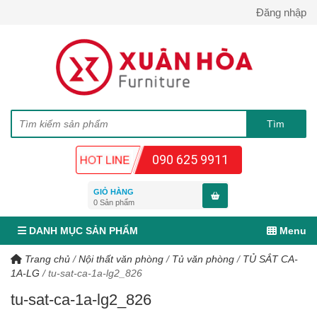
Đăng nhập
090 625 9911
GIỎ HÀNG
0
Sản phẩm
DANH MỤC SẢN PHẨM
Menu
Trang chủ
/
Nội thất văn phòng
/
Tủ văn phòng
/
TỦ SẮT CA-
1A-LG
/
tu-sat-ca-1a-lg2_826
tu-sat-ca-1a-lg2_826