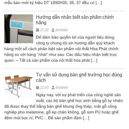
mẫu bàn mới ký hiệu DT 1890H35, 36, 37 đều có […]
Hướng dẫn nhận biết sản phẩm chính
hãng
11:22 -
bictweb
Để đảm bảo quyền lợi của người tiêu dùng,
công ty chúng tôi xin hướng dẫn quý khách
hàng một số cách phân biệt sản phẩm nội thất Hòa Phát chính
hãng so với hàng “nhái” như sau: Các dấu hiệu nhận biết trực
quan: – Tất cả sản phẩm của nội thất hòa phát […]
Tư vấn sử dụng bàn ghế trường học đúng
cách
11:20 -
bictweb
Ngày nay, với sự phát triển của công nghệ sản
xuất, các bộ bàn ghế học sinh bằng gỗ tự nhiên
đã được thay thế bằng bàn ghế khung ống thép, mặt gỗ công
nghiệp phủ melamine, gỗ ép chân không, gỗ sơn PU hoặc ghế
đệm mút bọc nỉ, PVC… Để sản phẩm đảm […]