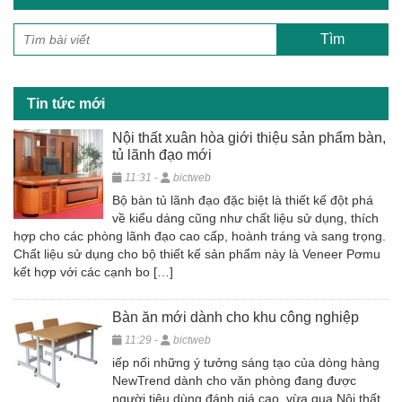
e
er
e
b
o
o
Tin tức mới
k
Nội thất xuân hòa giới thiệu sản phẩm bàn,
tủ lãnh đạo mới
11:31 -
bictweb
Bộ bàn tủ lãnh đạo đặc biệt là thiết kế đột phá
về kiểu dáng cũng như chất liệu sử dụng, thích
hợp cho các phòng lãnh đạo cao cấp, hoành tráng và sang trọng.
Chất liệu sử dụng cho bộ thiết kế sản phẩm này là Veneer Pơmu
kết hợp với các cạnh bo […]
Bàn ăn mới dành cho khu công nghiệp
11:29 -
bictweb
iếp nối những ý tưởng sáng tạo của dòng hàng
NewTrend dành cho văn phòng đang được
người tiêu dùng đánh giá cao, vừa qua Nội thất