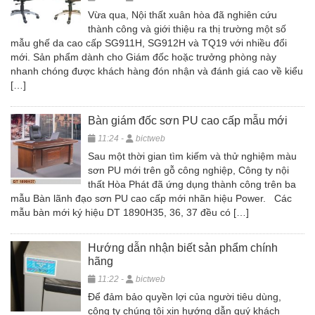
Vừa qua, Nội thất xuân hòa đã nghiên cứu
thành công và giới thiệu ra thị trường một số
mẫu ghế da cao cấp SG911H, SG912H và TQ19 với nhiều đổi
mới. Sản phẩm dành cho Giám đốc hoặc trưởng phòng này
nhanh chóng được khách hàng đón nhận và đánh giá cao về kiểu
[…]
Bàn giám đốc sơn PU cao cấp mẫu mới
11:24 -
bictweb
Sau một thời gian tìm kiếm và thử nghiệm màu
sơn PU mới trên gỗ công nghiệp, Công ty nội
thất Hòa Phát đã ứng dụng thành công trên ba
mẫu Bàn lãnh đạo sơn PU cao cấp mới nhãn hiệu Power. Các
mẫu bàn mới ký hiệu DT 1890H35, 36, 37 đều có […]
Hướng dẫn nhận biết sản phẩm chính
hãng
11:22 -
bictweb
Để đảm bảo quyền lợi của người tiêu dùng,
công ty chúng tôi xin hướng dẫn quý khách