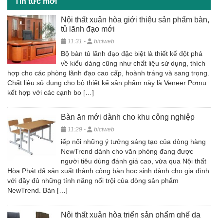
Tin tức mới
k
Nội thất xuân hòa giới thiệu sản phẩm bàn,
tủ lãnh đạo mới
11:31 -
bictweb
Bộ bàn tủ lãnh đạo đặc biệt là thiết kế đột phá
về kiểu dáng cũng như chất liệu sử dụng, thích
hợp cho các phòng lãnh đạo cao cấp, hoành tráng và sang trọng.
Chất liệu sử dụng cho bộ thiết kế sản phẩm này là Veneer Pơmu
kết hợp với các cạnh bo […]
Bàn ăn mới dành cho khu công nghiệp
11:29 -
bictweb
iếp nối những ý tưởng sáng tạo của dòng hàng
NewTrend dành cho văn phòng đang được
người tiêu dùng đánh giá cao, vừa qua Nội thất
Hòa Phát đã sản xuất thành công bàn học sinh dành cho gia đình
với đầy đủ những tính năng nổi trội của dòng sản phẩm
NewTrend. Bàn […]
Nội thất xuân hòa triển sản phẩm ghế da