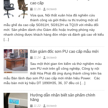
cao cấp
11:26 -
bictweb
Vừa qua, Nội thất xuân hòa đã nghiên cứu
thành công và giới thiệu ra thị trường một số
mẫu ghế da cao cấp SG911H, SG912H và TQ19 với nhiều đổi
mới. Sản phẩm dành cho Giám đốc hoặc trưởng phòng này
nhanh chóng được khách hàng đón nhận và đánh giá cao về kiểu
[…]
Bàn giám đốc sơn PU cao cấp mẫu mới
11:24 -
bictweb
Sau một thời gian tìm kiếm và thử nghiệm màu
sơn PU mới trên gỗ công nghiệp, Công ty nội
thất Hòa Phát đã ứng dụng thành công trên ba
mẫu Bàn lãnh đạo sơn PU cao cấp mới nhãn hiệu Power. Các
mẫu bàn mới ký hiệu DT 1890H35, 36, 37 đều có […]
Hướng dẫn nhận biết sản phẩm chính
hãng
11:22 -
bictweb