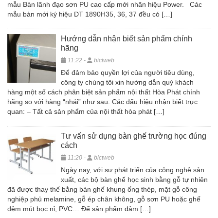
mẫu Bàn lãnh đạo sơn PU cao cấp mới nhãn hiệu Power. Các
mẫu bàn mới ký hiệu DT 1890H35, 36, 37 đều có […]
Hướng dẫn nhận biết sản phẩm chính
hãng
11:22 -
bictweb
Để đảm bảo quyền lợi của người tiêu dùng,
công ty chúng tôi xin hướng dẫn quý khách
hàng một số cách phân biệt sản phẩm nội thất Hòa Phát chính
hãng so với hàng “nhái” như sau: Các dấu hiệu nhận biết trực
quan: – Tất cả sản phẩm của nội thất hòa phát […]
Tư vấn sử dụng bàn ghế trường học đúng
cách
11:20 -
bictweb
Ngày nay, với sự phát triển của công nghệ sản
xuất, các bộ bàn ghế học sinh bằng gỗ tự nhiên
đã được thay thế bằng bàn ghế khung ống thép, mặt gỗ công
nghiệp phủ melamine, gỗ ép chân không, gỗ sơn PU hoặc ghế
đệm mút bọc nỉ, PVC… Để sản phẩm đảm […]