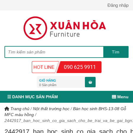
Đăng nhập
090 625 9911
GIỎ HÀNG
0
Sản phẩm
DANH MỤC SẢN PHẨM
Menu
Trang chủ
/
Nột thất trường học
/
Bàn học sinh BHS-13-08 Gỗ
MFC màu hồng
/
2442917_ban_hoc_sinh_co_gia_sach_cho_be_trai_va_be_gai_bgn
2442917_ban_hoc_sinh_co_gia_sach_cho_b