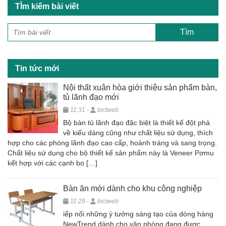
TÌm kiếm bài viết
e
er
e
b
o
o
Tin tức mới
k
Nội thất xuân hòa giới thiệu sản phẩm bàn,
tủ lãnh đạo mới
11:31 -
bictweb
Bộ bàn tủ lãnh đạo đặc biệt là thiết kế đột phá
về kiểu dáng cũng như chất liệu sử dụng, thích
hợp cho các phòng lãnh đạo cao cấp, hoành tráng và sang trọng.
Chất liệu sử dụng cho bộ thiết kế sản phẩm này là Veneer Pơmu
kết hợp với các cạnh bo […]
Bàn ăn mới dành cho khu công nghiệp
11:29 -
bictweb
iếp nối những ý tưởng sáng tạo của dòng hàng
NewTrend dành cho văn phòng đang được