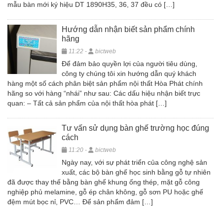
mẫu bàn mới ký hiệu DT 1890H35, 36, 37 đều có […]
Hướng dẫn nhận biết sản phẩm chính
hãng
11:22 -
bictweb
Để đảm bảo quyền lợi của người tiêu dùng,
công ty chúng tôi xin hướng dẫn quý khách
hàng một số cách phân biệt sản phẩm nội thất Hòa Phát chính
hãng so với hàng “nhái” như sau: Các dấu hiệu nhận biết trực
quan: – Tất cả sản phẩm của nội thất hòa phát […]
Tư vấn sử dụng bàn ghế trường học đúng
cách
11:20 -
bictweb
Ngày nay, với sự phát triển của công nghệ sản
xuất, các bộ bàn ghế học sinh bằng gỗ tự nhiên
đã được thay thế bằng bàn ghế khung ống thép, mặt gỗ công
nghiệp phủ melamine, gỗ ép chân không, gỗ sơn PU hoặc ghế
đệm mút bọc nỉ, PVC… Để sản phẩm đảm […]