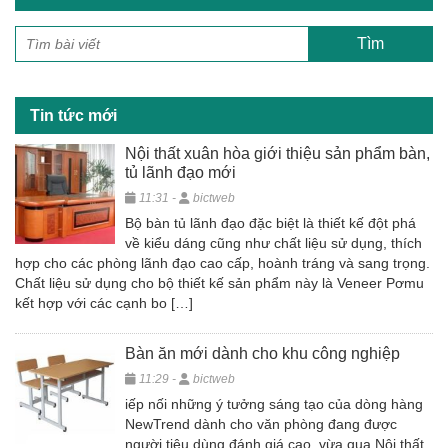
e
er
e
b
o
o
Tin tức mới
k
Nội thất xuân hòa giới thiệu sản phẩm bàn,
tủ lãnh đạo mới
11:31 -
bictweb
Bộ bàn tủ lãnh đạo đặc biệt là thiết kế đột phá
về kiểu dáng cũng như chất liệu sử dụng, thích
hợp cho các phòng lãnh đạo cao cấp, hoành tráng và sang trọng.
Chất liệu sử dụng cho bộ thiết kế sản phẩm này là Veneer Pơmu
kết hợp với các cạnh bo […]
Bàn ăn mới dành cho khu công nghiệp
11:29 -
bictweb
iếp nối những ý tưởng sáng tạo của dòng hàng
NewTrend dành cho văn phòng đang được
người tiêu dùng đánh giá cao, vừa qua Nội thất