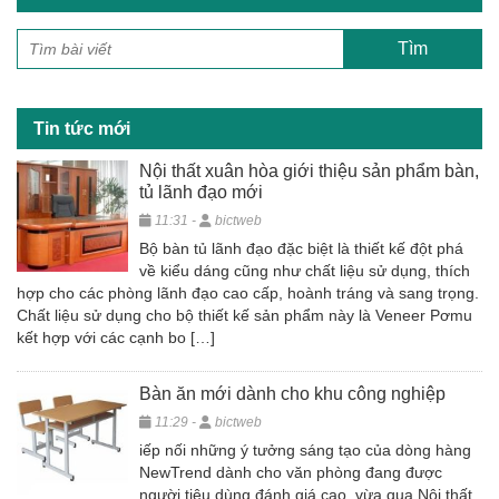
e
er
e
b
o
o
Tin tức mới
k
Nội thất xuân hòa giới thiệu sản phẩm bàn,
tủ lãnh đạo mới
11:31 -
bictweb
Bộ bàn tủ lãnh đạo đặc biệt là thiết kế đột phá
về kiểu dáng cũng như chất liệu sử dụng, thích
hợp cho các phòng lãnh đạo cao cấp, hoành tráng và sang trọng.
Chất liệu sử dụng cho bộ thiết kế sản phẩm này là Veneer Pơmu
kết hợp với các cạnh bo […]
Bàn ăn mới dành cho khu công nghiệp
11:29 -
bictweb
iếp nối những ý tưởng sáng tạo của dòng hàng
NewTrend dành cho văn phòng đang được
người tiêu dùng đánh giá cao, vừa qua Nội thất