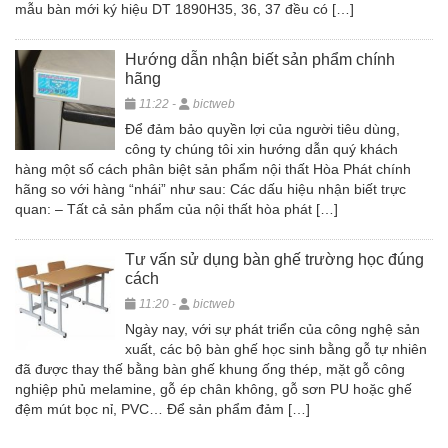
mẫu bàn mới ký hiệu DT 1890H35, 36, 37 đều có […]
Hướng dẫn nhận biết sản phẩm chính
hãng
11:22 -
bictweb
Để đảm bảo quyền lợi của người tiêu dùng,
công ty chúng tôi xin hướng dẫn quý khách
hàng một số cách phân biệt sản phẩm nội thất Hòa Phát chính
hãng so với hàng “nhái” như sau: Các dấu hiệu nhận biết trực
quan: – Tất cả sản phẩm của nội thất hòa phát […]
Tư vấn sử dụng bàn ghế trường học đúng
cách
11:20 -
bictweb
Ngày nay, với sự phát triển của công nghệ sản
xuất, các bộ bàn ghế học sinh bằng gỗ tự nhiên
đã được thay thế bằng bàn ghế khung ống thép, mặt gỗ công
nghiệp phủ melamine, gỗ ép chân không, gỗ sơn PU hoặc ghế
đệm mút bọc nỉ, PVC… Để sản phẩm đảm […]