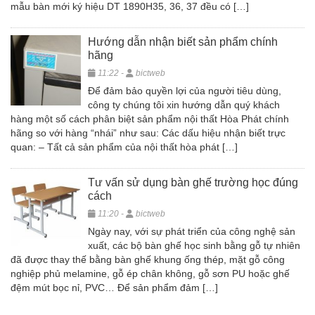
mẫu bàn mới ký hiệu DT 1890H35, 36, 37 đều có […]
Hướng dẫn nhận biết sản phẩm chính
hãng
11:22 -
bictweb
Để đảm bảo quyền lợi của người tiêu dùng,
công ty chúng tôi xin hướng dẫn quý khách
hàng một số cách phân biệt sản phẩm nội thất Hòa Phát chính
hãng so với hàng “nhái” như sau: Các dấu hiệu nhận biết trực
quan: – Tất cả sản phẩm của nội thất hòa phát […]
Tư vấn sử dụng bàn ghế trường học đúng
cách
11:20 -
bictweb
Ngày nay, với sự phát triển của công nghệ sản
xuất, các bộ bàn ghế học sinh bằng gỗ tự nhiên
đã được thay thế bằng bàn ghế khung ống thép, mặt gỗ công
nghiệp phủ melamine, gỗ ép chân không, gỗ sơn PU hoặc ghế
đệm mút bọc nỉ, PVC… Để sản phẩm đảm […]