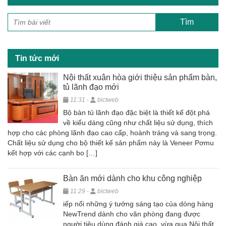
e
er
e
b
o
o
Tin tức mới
k
Nội thất xuân hòa giới thiệu sản phẩm bàn,
tủ lãnh đạo mới
11:31 -
bictweb
Bộ bàn tủ lãnh đạo đặc biệt là thiết kế đột phá
về kiểu dáng cũng như chất liệu sử dụng, thích
hợp cho các phòng lãnh đạo cao cấp, hoành tráng và sang trọng.
Chất liệu sử dụng cho bộ thiết kế sản phẩm này là Veneer Pơmu
kết hợp với các cạnh bo […]
Bàn ăn mới dành cho khu công nghiệp
11:29 -
bictweb
iếp nối những ý tưởng sáng tạo của dòng hàng
NewTrend dành cho văn phòng đang được
người tiêu dùng đánh giá cao, vừa qua Nội thất