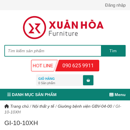
Đăng nhập
090 625 9911
GIỎ HÀNG
0
Sản phẩm
DANH MỤC SẢN PHẨM
Menu
Trang chủ
/
Nội thất y tế
/
Giường bệnh viện GBV-04-00
/
GI-
10-10XH
GI-10-10XH