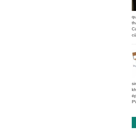
qu
th
Cá
củ
si
kh
ép
P