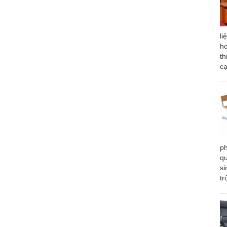
li
ho
th
cạ
ph
qu
si
tr