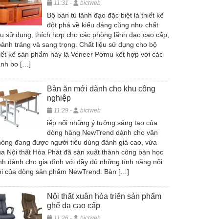
11:31 -
bictweb
Bộ bàn tủ lãnh đạo đặc biệt là thiết kế
đột phá về kiểu dáng cũng như chất
ệu sử dụng, thích hợp cho các phòng lãnh đạo cao cấp,
ành tráng và sang trọng. Chất liệu sử dụng cho bộ
iết kế sản phẩm này là Veneer Pơmu kết hợp với các
nh bo […]
Bàn ăn mới dành cho khu công
nghiệp
11:29 -
bictweb
iếp nối những ý tưởng sáng tạo của
dòng hàng NewTrend dành cho văn
òng đang được người tiêu dùng đánh giá cao, vừa
a Nội thất Hòa Phát đã sản xuất thành công bàn học
nh dành cho gia đình với đầy đủ những tính năng nổi
ội của dòng sản phẩm NewTrend. Bàn […]
Nội thất xuân hòa triển sản phẩm
ghế da cao cấp
11:26 -
bictweb