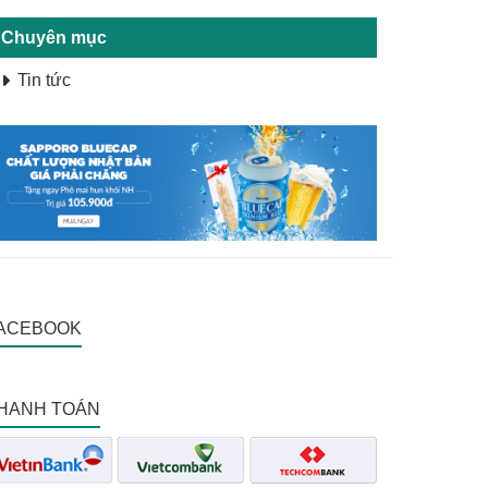
Chuyên mục
Tin tức
ACEBOOK
HANH TOÁN