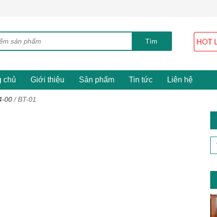
g chủ
Giới thiệu
Sản phẩm
Tin tức
Liên hệ
4-00
/
BT-01