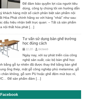
Để đảm bảo quyền lợi của người tiêu
dùng, công ty chúng tôi xin hướng dẫn
ý khách hàng một số cách phân biệt sản phẩm nội
ất Hòa Phát chính hãng so với hàng “nhái” như sau:
c dấu hiệu nhận biết trực quan: – Tất cả sản phẩm
a nội thất hòa phát […]
Tư vấn sử dụng bàn ghế trường
học đúng cách
11:20 -
bictweb
Ngày nay, với sự phát triển của công
nghệ sản xuất, các bộ bàn ghế học
nh bằng gỗ tự nhiên đã được thay thế bằng bàn ghế
ung ống thép, mặt gỗ công nghiệp phủ melamine, gỗ
 chân không, gỗ sơn PU hoặc ghế đệm mút bọc nỉ,
VC… Để sản phẩm đảm […]
Facebook