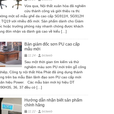
Vừa qua, Nội thất xuân hòa đã nghiên
cứu thành công và giới thiệu ra thị
rường một số mẫu ghế da cao cấp SG911H, SG912H
 TQ19 với nhiều đổi mới. Sản phẩm dành cho Giám
ốc hoặc trưởng phòng này nhanh chóng được khách
ng đón nhận và đánh giá cao về kiểu […]
Bàn giám đốc sơn PU cao cấp
mẫu mới
11:24 -
bictweb
Sau một thời gian tìm kiếm và thử
nghiệm màu sơn PU mới trên gỗ công
hiệp, Công ty nội thất Hòa Phát đã ứng dụng thành
ng trên ba mẫu Bàn lãnh đạo sơn PU cao cấp mới
hãn hiệu Power. Các mẫu bàn mới ký hiệu DT
90H35, 36, 37 đều có […]
Hướng dẫn nhận biết sản phẩm
chính hãng
11:22 -
bictweb