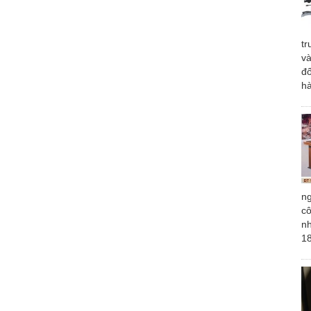
t
và
đ
hà
ng
cô
n
18