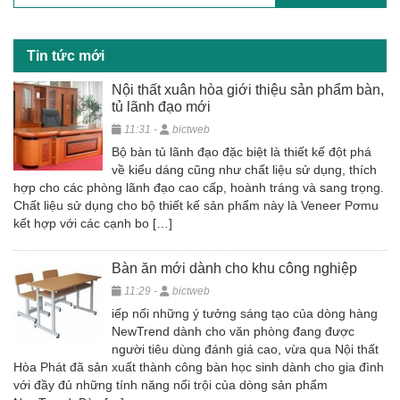
o
o
Tin tức mới
k
Nội thất xuân hòa giới thiệu sản phẩm bàn,
tủ lãnh đạo mới
11:31 -
bictweb
Bộ bàn tủ lãnh đạo đặc biệt là thiết kế đột phá
về kiểu dáng cũng như chất liệu sử dụng, thích
hợp cho các phòng lãnh đạo cao cấp, hoành tráng và sang trọng.
Chất liệu sử dụng cho bộ thiết kế sản phẩm này là Veneer Pơmu
kết hợp với các cạnh bo […]
Bàn ăn mới dành cho khu công nghiệp
11:29 -
bictweb
iếp nối những ý tưởng sáng tạo của dòng hàng
NewTrend dành cho văn phòng đang được
người tiêu dùng đánh giá cao, vừa qua Nội thất
Hòa Phát đã sản xuất thành công bàn học sinh dành cho gia đình
với đầy đủ những tính năng nổi trội của dòng sản phẩm