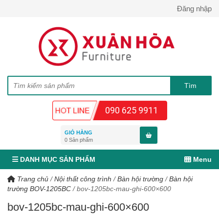
Đăng nhập
090 625 9911
GIỎ HÀNG
0
Sản phẩm
DANH MỤC SẢN PHẨM
Menu
Trang chủ
/
Nội thất công trình
/
Bàn hội trường
/
Bàn hội
trường BOV-1205BC
/
bov-1205bc-mau-ghi-600×600
bov-1205bc-mau-ghi-600×600