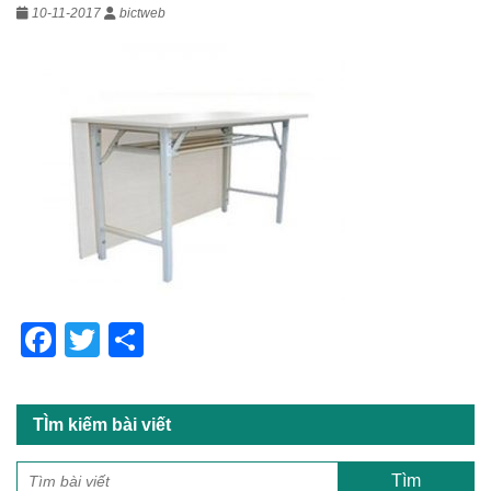
10-11-2017
bictweb
F
T
S
a
wi
h
c
tt
ar
TÌm kiếm bài viết
e
er
e
b