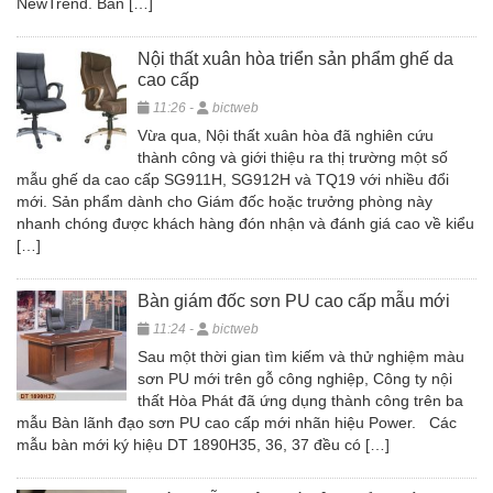
NewTrend. Bàn […]
Nội thất xuân hòa triển sản phẩm ghế da
cao cấp
11:26 -
bictweb
Vừa qua, Nội thất xuân hòa đã nghiên cứu
thành công và giới thiệu ra thị trường một số
mẫu ghế da cao cấp SG911H, SG912H và TQ19 với nhiều đổi
mới. Sản phẩm dành cho Giám đốc hoặc trưởng phòng này
nhanh chóng được khách hàng đón nhận và đánh giá cao về kiểu
[…]
Bàn giám đốc sơn PU cao cấp mẫu mới
11:24 -
bictweb
Sau một thời gian tìm kiếm và thử nghiệm màu
sơn PU mới trên gỗ công nghiệp, Công ty nội
thất Hòa Phát đã ứng dụng thành công trên ba
mẫu Bàn lãnh đạo sơn PU cao cấp mới nhãn hiệu Power. Các
mẫu bàn mới ký hiệu DT 1890H35, 36, 37 đều có […]