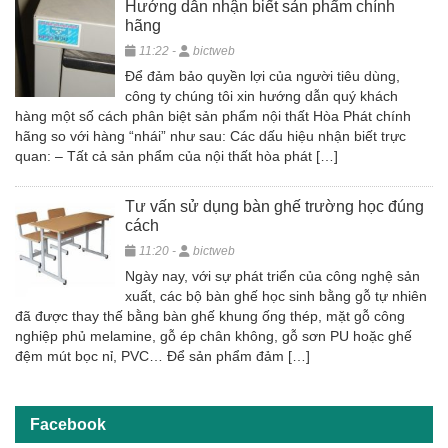
Hướng dẫn nhận biết sản phẩm chính
hãng
11:22 -
bictweb
Để đảm bảo quyền lợi của người tiêu dùng,
công ty chúng tôi xin hướng dẫn quý khách
hàng một số cách phân biệt sản phẩm nội thất Hòa Phát chính
hãng so với hàng “nhái” như sau: Các dấu hiệu nhận biết trực
quan: – Tất cả sản phẩm của nội thất hòa phát […]
Tư vấn sử dụng bàn ghế trường học đúng
cách
11:20 -
bictweb
Ngày nay, với sự phát triển của công nghệ sản
xuất, các bộ bàn ghế học sinh bằng gỗ tự nhiên
đã được thay thế bằng bàn ghế khung ống thép, mặt gỗ công
nghiệp phủ melamine, gỗ ép chân không, gỗ sơn PU hoặc ghế
đệm mút bọc nỉ, PVC… Để sản phẩm đảm […]
Facebook