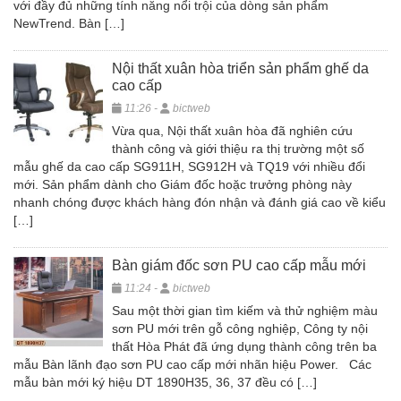
với đầy đủ những tính năng nổi trội của dòng sản phẩm
NewTrend. Bàn […]
Nội thất xuân hòa triển sản phẩm ghế da
cao cấp
11:26 -
bictweb
Vừa qua, Nội thất xuân hòa đã nghiên cứu
thành công và giới thiệu ra thị trường một số
mẫu ghế da cao cấp SG911H, SG912H và TQ19 với nhiều đổi
mới. Sản phẩm dành cho Giám đốc hoặc trưởng phòng này
nhanh chóng được khách hàng đón nhận và đánh giá cao về kiểu
[…]
Bàn giám đốc sơn PU cao cấp mẫu mới
11:24 -
bictweb
Sau một thời gian tìm kiếm và thử nghiệm màu
sơn PU mới trên gỗ công nghiệp, Công ty nội
thất Hòa Phát đã ứng dụng thành công trên ba
mẫu Bàn lãnh đạo sơn PU cao cấp mới nhãn hiệu Power. Các
mẫu bàn mới ký hiệu DT 1890H35, 36, 37 đều có […]