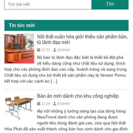
b
o
o
Tin tức mới
k
Nội thất xuân hòa giới thiệu sản phẩm bàn,
tủ lãnh đạo mới
11:31 -
bictweb
Bộ bàn tủ lãnh đạo đặc biệt là thiết kế đột phá
về kiểu dáng cũng như chất liệu sử dụng, thích
hợp cho các phòng lãnh đạo cao cấp, hoành tráng và sang trọng.
Chất liệu sử dụng cho bộ thiết kế sản phẩm này là Veneer Pơmu
kết hợp với các cạnh bo […]
Bàn ăn mới dành cho khu công nghiệp
11:29 -
bictweb
iếp nối những ý tưởng sáng tạo của dòng hàng
NewTrend dành cho văn phòng đang được
người tiêu dùng đánh giá cao, vừa qua Nội thất
Hòa Phát đã sản xuất thành công bàn học sinh dành cho gia đình