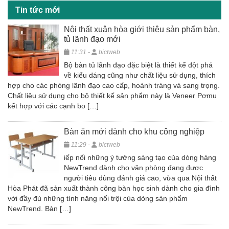
o
Tin tức mới
k
Nội thất xuân hòa giới thiệu sản phẩm bàn,
tủ lãnh đạo mới
11:31 -
bictweb
Bộ bàn tủ lãnh đạo đặc biệt là thiết kế đột phá
về kiểu dáng cũng như chất liệu sử dụng, thích
hợp cho các phòng lãnh đạo cao cấp, hoành tráng và sang trọng.
Chất liệu sử dụng cho bộ thiết kế sản phẩm này là Veneer Pơmu
kết hợp với các cạnh bo […]
Bàn ăn mới dành cho khu công nghiệp
11:29 -
bictweb
iếp nối những ý tưởng sáng tạo của dòng hàng
NewTrend dành cho văn phòng đang được
người tiêu dùng đánh giá cao, vừa qua Nội thất
Hòa Phát đã sản xuất thành công bàn học sinh dành cho gia đình
với đầy đủ những tính năng nổi trội của dòng sản phẩm
NewTrend. Bàn […]