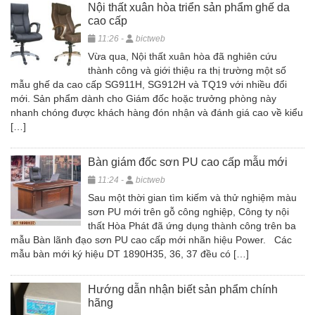
Nội thất xuân hòa triển sản phẩm ghế da
cao cấp
11:26 -
bictweb
Vừa qua, Nội thất xuân hòa đã nghiên cứu
thành công và giới thiệu ra thị trường một số
mẫu ghế da cao cấp SG911H, SG912H và TQ19 với nhiều đổi
mới. Sản phẩm dành cho Giám đốc hoặc trưởng phòng này
nhanh chóng được khách hàng đón nhận và đánh giá cao về kiểu
[…]
Bàn giám đốc sơn PU cao cấp mẫu mới
11:24 -
bictweb
Sau một thời gian tìm kiếm và thử nghiệm màu
sơn PU mới trên gỗ công nghiệp, Công ty nội
thất Hòa Phát đã ứng dụng thành công trên ba
mẫu Bàn lãnh đạo sơn PU cao cấp mới nhãn hiệu Power. Các
mẫu bàn mới ký hiệu DT 1890H35, 36, 37 đều có […]
Hướng dẫn nhận biết sản phẩm chính
hãng